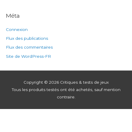
Méta
Connexion
Flux des publications
Flux des commentaires
Site de WordPress-FR
Copyright © 2026
Critiques & tests de jeux
Tous les produits testés ont été achetés, sauf mention
contraire.