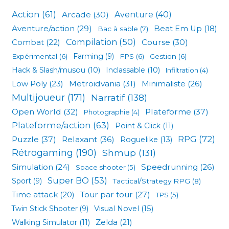
Action
(61)
Arcade
(30)
Aventure
(40)
Aventure/action
(29)
Beat Em Up
(18)
Bac à sable
(7)
Compilation
(50)
Combat
(22)
Course
(30)
Expérimental
(6)
Farming
(9)
FPS
(6)
Gestion
(6)
Hack & Slash/musou
(10)
Inclassable
(10)
Infiltration
(4)
Low Poly
(23)
Metroidvania
(31)
Minimaliste
(26)
Multijoueur
(171)
Narratif
(138)
Open World
(32)
Plateforme
(37)
Photographie
(4)
Plateforme/action
(63)
Point & Click
(11)
RPG
(72)
Puzzle
(37)
Relaxant
(36)
Roguelike
(13)
Rétrogaming
(190)
Shmup
(131)
Simulation
(24)
Speedrunning
(26)
Space shooter
(5)
Super BO
(53)
Sport
(9)
Tactical/Strategy RPG
(8)
Tour par tour
(27)
Time attack
(20)
TPS
(5)
Visual Novel
(15)
Twin Stick Shooter
(9)
Zelda
(21)
Walking Simulator
(11)