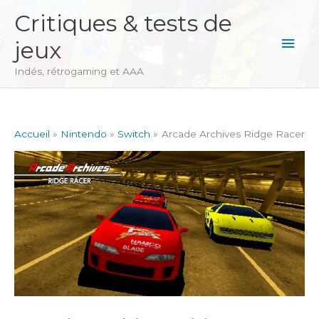
Aller
Critiques & tests de
au
Men
jeux
contenu
princ
Indés, rétrogaming et AAA
Accueil
Nintendo
Switch
Arcade Archives Ridge Racer