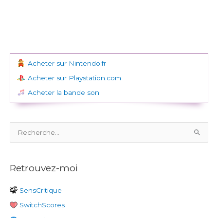
Acheter sur Nintendo.fr
Acheter sur Playstation.com
Acheter la bande son
R
e
c
Retrouvez-moi
h
e
SensCritique
r
SwitchScores
c