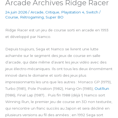
Arcade Archives Ridge Racer
24 juin 2026
/
Arcade
,
Critique
,
Playstation 4
,
Switch
/
Course
,
Rétrogaming
,
Super BO
Ridge Racer est un jeu de course sorti en arcade en 1993
et développé par Namco.
Depuis toujours, Sega et Namco se livrent une lutte
acharnée sur le segment des jeux de course en salle
d’arcade, qui date même d’avant les jeux vidéo avec des
jeux électro-mécaniques. Ils ont tous les deux énormément
innové dans le domaine et sorti des jeux plus
impressionnants les uns que les autres : Monaco GP (1979),
Turbo (1981), Pole Position (1982), Hang-On (1985),
OutRun
(1986), Final Lap (1987)… Puis fin 1988 (déjà !) Namco sort
Winning Run, le premier jeu de course en 3D non texturée,
qui rencontre un franc succès au Japon et sera décliné en
plusieurs versions au fil des années ; en 1992 Sega sort