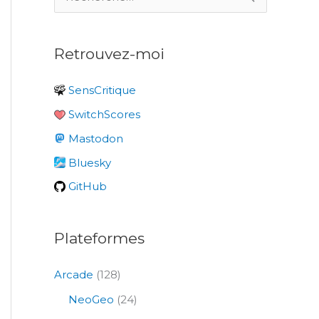
e
c
Retrouvez-moi
h
e
SensCritique
r
SwitchScores
c
Mastodon
h
e
Bluesky
r
GitHub
:
Plateformes
Arcade
(128)
NeoGeo
(24)