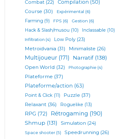
Compilation
(50)
Combat
(22)
Course
(30)
Expérimental
(6)
Farming
(9)
FPS
(6)
Gestion
(6)
Hack & Slash/musou
(10)
Inclassable
(10)
Low Poly
(23)
Infiltration
(4)
Metroidvania
(31)
Minimaliste
(26)
Multijoueur
(171)
Narratif
(138)
Open World
(32)
Photographie
(4)
Plateforme
(37)
Plateforme/action
(63)
Puzzle
(37)
Point & Click
(11)
Relaxant
(36)
Roguelike
(13)
Rétrogaming
(190)
RPG
(72)
Shmup
(131)
Simulation
(24)
Speedrunning
(26)
Space shooter
(5)