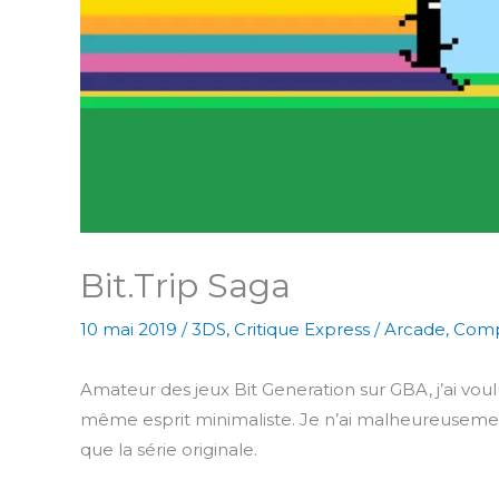
Bit.Trip Saga
10 mai 2019
/
3DS
,
Critique Express
/
Arcade
,
Comp
Amateur des jeux Bit Generation sur GBA, j’ai vou
même esprit minimaliste. Je n’ai malheureusemen
que la série originale.