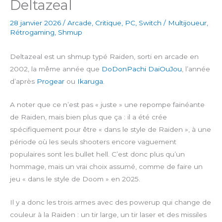
Deltazeal
28 janvier 2026
/
Arcade
,
Critique
,
PC
,
Switch
/
Multijoueur
,
Rétrogaming
,
Shmup
Deltazeal est un shmup typé Raiden, sorti en arcade en
2002, la même année que
DoDonPachi DaiOuJou
, l’année
d’après
Progear
ou
Ikaruga
.
A noter que ce n’est pas « juste » une repompe fainéante
de Raiden, mais bien plus que ça : il a été crée
spécifiquement pour être « dans le style de Raiden », à une
période où les seuls shooters encore vaguement
populaires sont les bullet hell. C’est donc plus qu’un
hommage, mais un vrai choix assumé, comme de faire un
jeu « dans le style de Doom » en 2025.
Il y a donc les trois armes avec des powerup qui change de
couleur à la Raiden : un tir large, un tir laser et des missiles