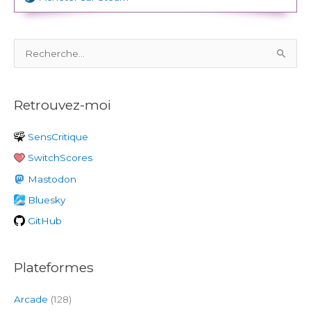
R
e
c
Retrouvez-moi
h
e
SensCritique
r
SwitchScores
c
h
Mastodon
e
Bluesky
r
GitHub
:
Plateformes
Arcade
(128)