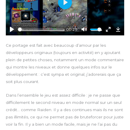
P
l
a
y
00:29
P
M
E
D
l
u
n
o
Ce portage est fait avec beaucoup d’amour par les
a
t
t
w
développeurs originaux (toujours en activité) en y ajoutant
y
e
e
n
plein de petites choses, notamment un mode commentaire
r
l
qui montre les niveaux et donne quelques infos sur le
f
o
développement : c’est sympa et original, j’adorerais que ça
u
a
soit plus courant.
l
d
l
Dans l’ensemble le jeu est assez difficile : je ne passe que
s
c
difficilement le second niveau en mode normal sur un seul
r
crédit… comme Raiden. Il y a des continues mais ils ne sont
e
pas illimités, ce qui ne permet pas de bruteforcer pour juste
e
voir la fin. Il y a bien un mode facile, mais je ne l’ai pas du
n