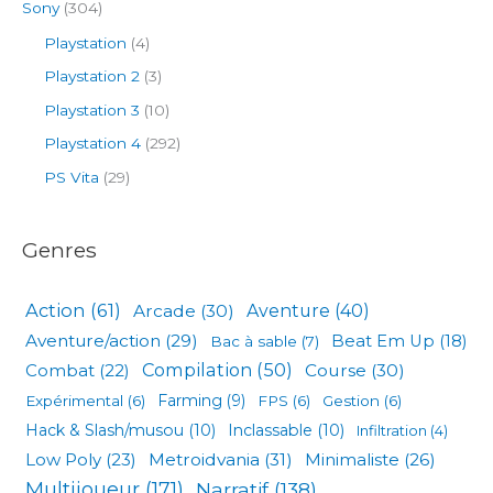
Sony
(304)
Playstation
(4)
Playstation 2
(3)
Playstation 3
(10)
Playstation 4
(292)
PS Vita
(29)
Genres
Action
(61)
Arcade
(30)
Aventure
(40)
Aventure/action
(29)
Beat Em Up
(18)
Bac à sable
(7)
Compilation
(50)
Combat
(22)
Course
(30)
Expérimental
(6)
Farming
(9)
FPS
(6)
Gestion
(6)
Hack & Slash/musou
(10)
Inclassable
(10)
Infiltration
(4)
Low Poly
(23)
Metroidvania
(31)
Minimaliste
(26)
Multijoueur
(171)
Narratif
(138)