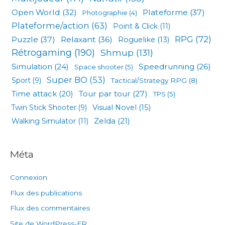
Open World
(32)
Plateforme
(37)
Photographie
(4)
Plateforme/action
(63)
Point & Click
(11)
RPG
(72)
Puzzle
(37)
Relaxant
(36)
Roguelike
(13)
Rétrogaming
(190)
Shmup
(131)
Simulation
(24)
Speedrunning
(26)
Space shooter
(5)
Super BO
(53)
Sport
(9)
Tactical/Strategy RPG
(8)
Tour par tour
(27)
Time attack
(20)
TPS
(5)
Visual Novel
(15)
Twin Stick Shooter
(9)
Zelda
(21)
Walking Simulator
(11)
Méta
Connexion
Flux des publications
Flux des commentaires
Site de WordPress-FR