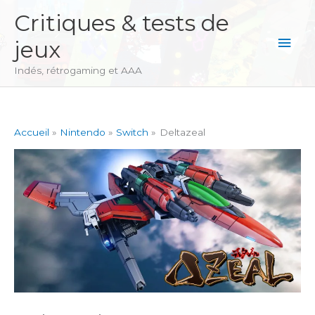
Aller
Critiques & tests de
au
Men
jeux
contenu
princ
Indés, rétrogaming et AAA
Accueil
Nintendo
Switch
Deltazeal