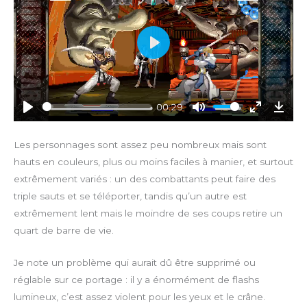
P
l
a
y
00:29
P
M
E
D
l
u
n
o
Les personnages sont assez peu nombreux mais sont
a
t
t
w
hauts en couleurs, plus ou moins faciles à manier, et surtout
y
e
e
n
extrêmement variés : un des combattants peut faire des
r
l
triple sauts et se téléporter, tandis qu’un autre est
f
o
extrêmement lent mais le moindre de ses coups retire un
u
a
quart de barre de vie.
l
d
l
Je note un problème qui aurait dû être supprimé ou
s
c
réglable sur ce portage : il y a énormément de flashs
r
lumineux, c’est assez violent pour les yeux et le crâne.