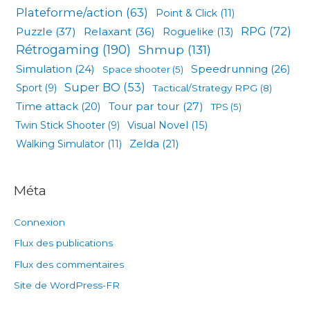
Plateforme/action
(63)
Point & Click
(11)
RPG
(72)
Puzzle
(37)
Relaxant
(36)
Roguelike
(13)
Rétrogaming
(190)
Shmup
(131)
Simulation
(24)
Speedrunning
(26)
Space shooter
(5)
Super BO
(53)
Sport
(9)
Tactical/Strategy RPG
(8)
Tour par tour
(27)
Time attack
(20)
TPS
(5)
Visual Novel
(15)
Twin Stick Shooter
(9)
Zelda
(21)
Walking Simulator
(11)
Méta
Connexion
Flux des publications
Flux des commentaires
Site de WordPress-FR