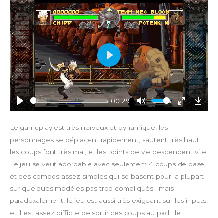
P
l
a
y
00:29
P
M
E
D
l
u
n
o
Le gameplay est très nerveux et dynamique, les
a
t
t
w
personnages se déplacent rapidement, sautent très haut,
y
e
e
n
les coups font très mal, et les points de vie descendent vite.
r
l
Le jeu se veut abordable avec seulement 4 coups de base,
f
o
et des combos assez simples qui se basent pour la plupart
u
a
sur quelques modèles pas trop compliqués ; mais
l
d
l
paradoxalement, le jeu est aussi très exigeant sur les inputs,
s
et il est assez difficile de sortir ces coups au pad : le