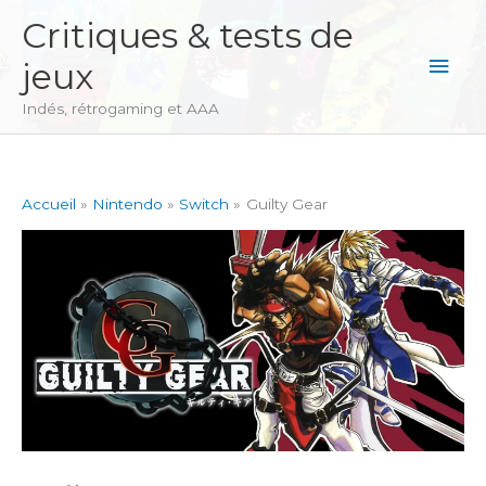
Aller
Critiques & tests de
au
Men
jeux
contenu
princ
Indés, rétrogaming et AAA
Accueil
Nintendo
Switch
Guilty Gear