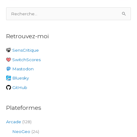
R
e
c
Retrouvez-moi
h
e
SensCritique
r
SwitchScores
c
h
Mastodon
e
Bluesky
r
GitHub
:
Plateformes
Arcade
(128)
NeoGeo
(24)