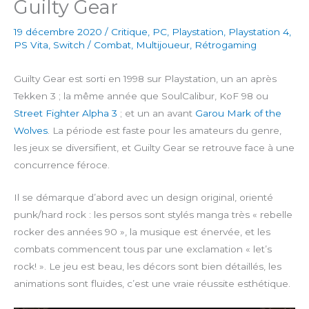
Guilty Gear
19 décembre 2020
/
Critique
,
PC
,
Playstation
,
Playstation 4
,
PS Vita
,
Switch
/
Combat
,
Multijoueur
,
Rétrogaming
Guilty Gear est sorti en 1998 sur Playstation, un an après
Tekken 3 ; la même année que SoulCalibur, KoF 98 ou
Street Fighter Alpha 3
; et un an avant
Garou Mark of the
Wolves
. La période est faste pour les amateurs du genre,
les jeux se diversifient, et Guilty Gear se retrouve face à une
concurrence féroce.
Il se démarque d’abord avec un design original, orienté
punk/hard rock : les persos sont stylés manga très « rebelle
rocker des années 90 », la musique est énervée, et les
combats commencent tous par une exclamation « let’s
rock! ». Le jeu est beau, les décors sont bien détaillés, les
animations sont fluides, c’est une vraie réussite esthétique.