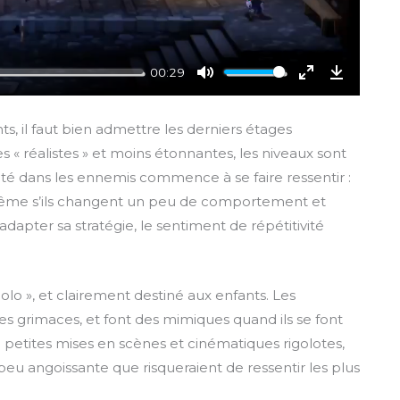
00:29
M
E
D
u
n
o
nts, il faut bien admettre les derniers étages
t
t
w
s « réalistes » et moins étonnantes, les niveaux sont
e
e
n
iété dans les ennemis commence à se faire ressentir :
r
l
t même s’ils changent un peu de comportement et
f
o
dapter sa stratégie, le sentiment de répétitivité
u
a
l
d
l
s
olo », et clairement destiné aux enfants. Les
c
es grimaces, et font des mimiques quand ils se font
r
e petites mises en scènes et cinématiques rigolotes,
e
u angoissante que risqueraient de ressentir les plus
e