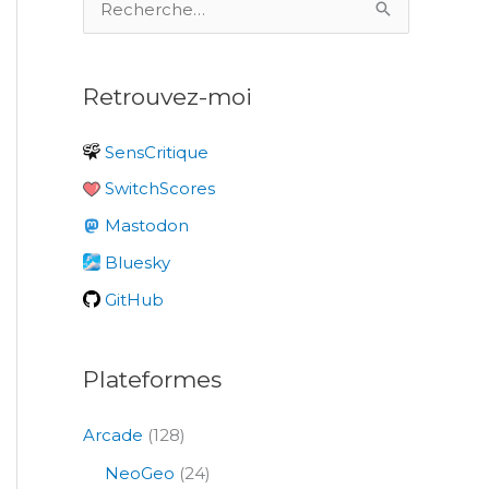
e
c
Retrouvez-moi
h
e
SensCritique
r
SwitchScores
c
Mastodon
h
e
Bluesky
r
GitHub
:
Plateformes
Arcade
(128)
NeoGeo
(24)