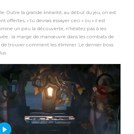
n
ble. Outre la grande linéarité, au début du jeu, on est
 offertes, « tu devrais essayer ceci » ou « il est
 élimine un peu la découverte, n’hésitez pas à les
 élevée : la marge de manœuvre dans les combats de
era de trouver comment les éliminer. Le dernier boss
lus.