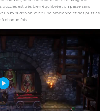
e
s puzzles est très bien équilibrée : on passe sans
e
tait un mini-donjon, avec une ambiance et des puzzles
n
 à chaque fois.
P
l
a
y