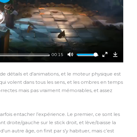
P
l
a
y
00:15
M
E
D
u
n
o
 de détails et d’animations, et le moteur physique est
t
t
w
s qui volent dans tous les sens, et les ombres en temps
e
e
n
correctes mais pas vraiment mémorables, et assez
r
l
f
o
u
a
arfois entacher l’expérience. Le premier, ce sont les
l
d
l
nt droite/gauche sur le stick droit, et lève/baisse la
s
’un autre âge, on finit par s’y habituer, mais c’est