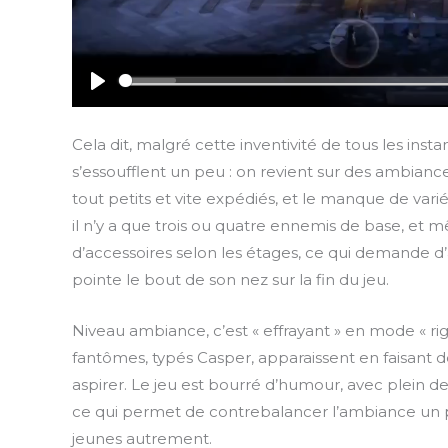
P
l
Cela dit, malgré cette inventivité de tous les insta
a
s’essoufflent un peu : on revient sur des ambiance
y
tout petits et vite expédiés, et le manque de var
il n’y a que trois ou quatre ennemis de base, e
d’accessoires selon les étages, ce qui demande d’a
pointe le bout de son nez sur la fin du jeu.
Niveau ambiance, c’est « effrayant » en mode « rig
fantômes, typés Casper, apparaissent en faisant d
aspirer. Le jeu est bourré d’humour, avec plein d
ce qui permet de contrebalancer l’ambiance un pe
jeunes autrement.