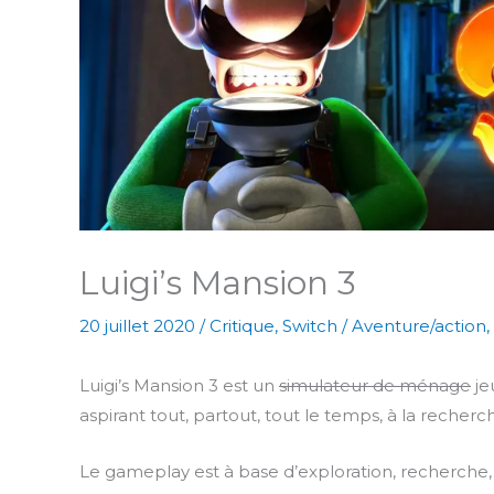
Luigi’s Mansion 3
20 juillet 2020
/
Critique
,
Switch
/
Aventure/action
,
Luigi’s Mansion 3 est un
simulateur de ménage
je
aspirant tout, partout, tout le temps, à la recher
Le gameplay est à base d’exploration, recherche, 