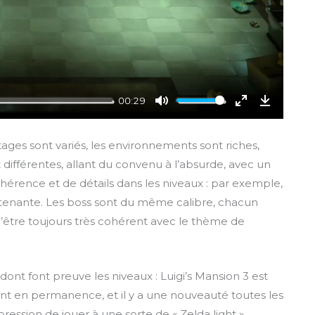
a
y
00:29
M
E
D
u
n
o
étages sont variés, les environnements sont riches,
t
t
w
différentes, allant du convenu à l’absurde, avec un
e
e
n
hérence et de détails dans les niveaux : par exemple,
r
l
ttenante. Les boss sont du même calibre, chacun
f
o
’être toujours très cohérent avec le thème de
u
a
l
d
l
s
dont font preuve les niveaux : Luigi’s Mansion 3 est
c
nt en permanence, et il y a une nouveauté toutes les
r
ression de jouer à une sorte de « Zelda light ».