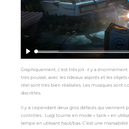
P
l
Graphiquement, c’est très joli : il y a énormément
a
très poussé, avec les rideaux aspirés et les objet
y
réel sont très bien réalisées. Les musiques sont 
discrètes.
Il y a cependant deux gros défauts qui viennent p
contrôles : Luigi tourne en mode « tank » en utilisa
lampe en utilisant haut/bas. C’est une maniabilité d