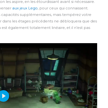
n les aspire, en les étourdissant avant si nécessaire.
 penser
aux jeux Lego
, pour ceux qui connaissent.
s capacités supplémentaires, mais tempérez votre
enir dans les étages précédents ne débloquera que des
u est également totalement linéaire, et il n’est pas
P
l