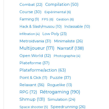
Compilation
(50)
Combat
(22)
Course
(30)
Expérimental
(6)
Farming
(9)
FPS
(6)
Gestion
(6)
Hack & Slash/musou
(10)
Inclassable
(10)
Low Poly
(23)
Infiltration
(4)
Metroidvania
(31)
Minimaliste
(26)
Multijoueur
(171)
Narratif
(138)
Open World
(32)
Photographie
(4)
Plateforme
(37)
Plateforme/action
(63)
Puzzle
(37)
Point & Click
(11)
Relaxant
(36)
Roguelike
(13)
Rétrogaming
(190)
RPG
(72)
Shmup
(131)
Simulation
(24)
Speedrunning
(26)
Space shooter
(5)