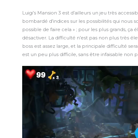
Luigi’s Mansion 3 est d’ailleurs un jeu très accessi
bombardé d’indices sur les possibilités qui nous sont
possible de faire cela » ; pour les plus grands, ça
désactiver. La difficulté n’est pas non plus très
boss est assez large, et la principale difficulté s
est un peu plus difficile, sans être infaisable non p