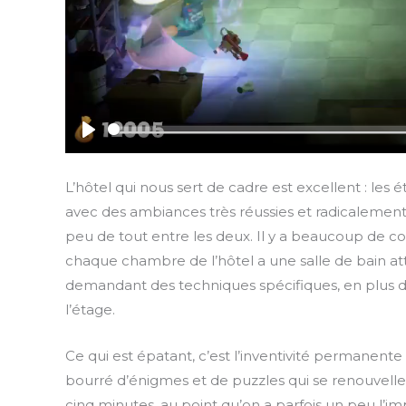
P
l
L’hôtel qui nous sert de cadre est excellent : les 
a
avec des ambiances très réussies et radicalement 
y
peu de tout entre les deux. Il y a beaucoup de co
chaque chambre de l’hôtel a une salle de bain a
demandant des techniques spécifiques, en plus d
l’étage.
Ce qui est épatant, c’est l’inventivité permanente 
bourré d’énigmes et de puzzles qui se renouvelle
cinq minutes, au point qu’on a parfois un peu l’imp