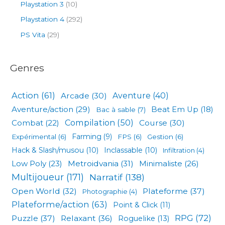
Playstation 3
(10)
Playstation 4
(292)
PS Vita
(29)
Genres
Action
(61)
Arcade
(30)
Aventure
(40)
Aventure/action
(29)
Beat Em Up
(18)
Bac à sable
(7)
Compilation
(50)
Combat
(22)
Course
(30)
Expérimental
(6)
Farming
(9)
FPS
(6)
Gestion
(6)
Hack & Slash/musou
(10)
Inclassable
(10)
Infiltration
(4)
Low Poly
(23)
Metroidvania
(31)
Minimaliste
(26)
Multijoueur
(171)
Narratif
(138)
Open World
(32)
Plateforme
(37)
Photographie
(4)
Plateforme/action
(63)
Point & Click
(11)
RPG
(72)
Puzzle
(37)
Relaxant
(36)
Roguelike
(13)