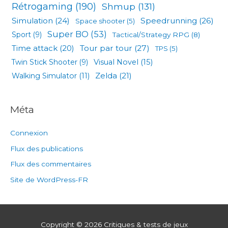
Rétrogaming
(190)
Shmup
(131)
Simulation
(24)
Speedrunning
(26)
Space shooter
(5)
Super BO
(53)
Sport
(9)
Tactical/Strategy RPG
(8)
Tour par tour
(27)
Time attack
(20)
TPS
(5)
Visual Novel
(15)
Twin Stick Shooter
(9)
Zelda
(21)
Walking Simulator
(11)
Méta
Connexion
Flux des publications
Flux des commentaires
Site de WordPress-FR
Copyright © 2026
Critiques & tests de jeux