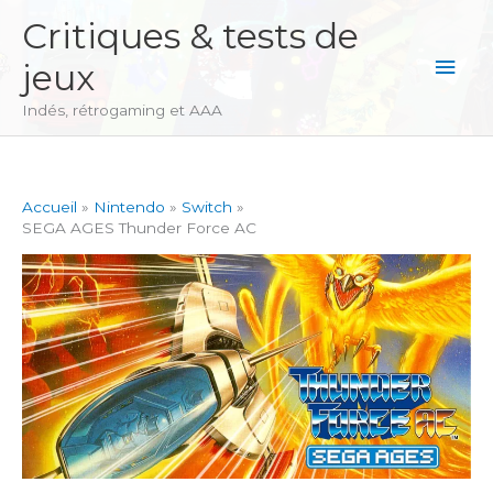
Aller
Critiques & tests de
au
Men
jeux
contenu
princ
Indés, rétrogaming et AAA
Accueil
Nintendo
Switch
SEGA AGES Thunder Force AC