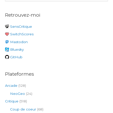
e
c
Retrouvez-moi
h
e
SensCritique
r
SwitchScores
c
h
Mastodon
e
Bluesky
r
GitHub
:
Plateformes
Arcade
(128)
NeoGeo
(24)
Critique
(518)
Coup de coeur
(68)