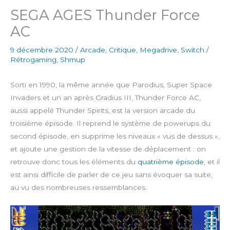
SEGA AGES Thunder Force
AC
9 décembre 2020
/
Arcade
,
Critique
,
Megadrive
,
Switch
/
Rétrogaming
,
Shmup
Sorti en 1990, la même année que Parodius, Super Space
Invaders et un an après Gradius III, Thunder Force AC,
aussi appelé Thunder Spirits, est la version arcade du
troisième épisode. Il reprend le système de powerups du
second épisode, en supprime les niveaux « vus de dessus »,
et ajoute une gestion de la vitesse de déplacement : on
retrouve donc tous les éléments du
quatrième épisode
, et il
est ainsi difficile de parler de ce jeu sans évoquer sa suite,
au vu des nombreuses ressemblances.