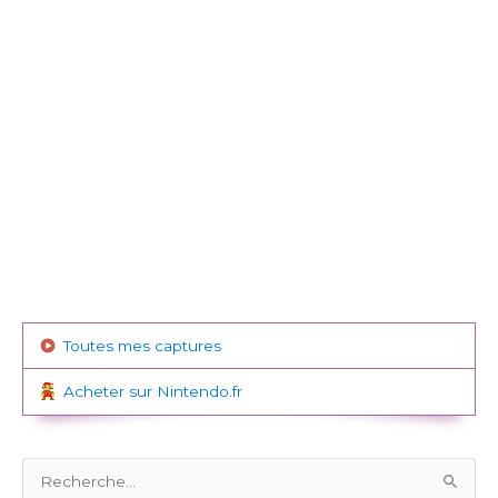
Toutes mes captures
Acheter sur Nintendo.fr
R