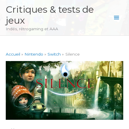
Aller
Critiques & tests de
au
Men
jeux
contenu
princ
Indés, rétrogaming et AAA
Accueil
Nintendo
Switch
Silence