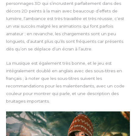
personnages 3D qui s’incrustent parfaitement dans des
y
e
e
n
décors 2D peints à la main avec beaucoup d’effets de
r
l
lumière, l’ambiance est très travaillée et très réussie, c’est
f
o
un vrai succès malgré les animations qui font parfois
u
a
amateur ; en revanche, les chargements sont un peu
l
d
l
longuets, d’autant plus qu’ils sont fréquents car présents
s
dès qu’on se déplace d’un écran à l’autre.
c
r
La musique est également très bonne, et le jeu est
e
intégralement doublé en anglais avec des sous-titres en
e
français ; à noter que les sous-titres suivent les
n
recommandations pour les malentendants, avec un code
couleur pour montrer qui parle, et une description des
bruitages importants.