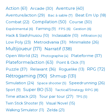
Action
(61)
Arcade
(30)
Aventure
(40)
Aventure/action
(29)
Beat Em Up
(18)
Bac à sable
(7)
Compilation
(50)
Combat
(22)
Course
(30)
Expérimental
(6)
Farming
(9)
FPS
(6)
Gestion
(6)
Hack & Slash/musou
(10)
Inclassable
(10)
Infiltration
(4)
Low Poly
(23)
Metroidvania
(31)
Minimaliste
(26)
Multijoueur
(171)
Narratif
(138)
Open World
(32)
Plateforme
(37)
Photographie
(4)
Plateforme/action
(63)
Point & Click
(11)
RPG
(72)
Puzzle
(37)
Relaxant
(36)
Roguelike
(13)
Rétrogaming
(190)
Shmup
(131)
Simulation
(24)
Speedrunning
(26)
Space shooter
(5)
Super BO
(53)
Sport
(9)
Tactical/Strategy RPG
(8)
Tour par tour
(27)
Time attack
(20)
TPS
(5)
Visual Novel
(15)
Twin Stick Shooter
(9)
Zelda
(21)
Walking Simulator
(11)