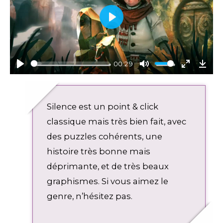
P
l
a
y
00:29
P
M
E
D
l
u
n
o
a
t
t
w
Silence est un point & click
y
e
e
n
r
l
classique mais très bien fait, avec
f
o
des puzzles cohérents, une
u
a
histoire très bonne mais
l
d
l
déprimante, et de très beaux
s
graphismes. Si vous aimez le
c
genre, n’hésitez pas.
r
e
e