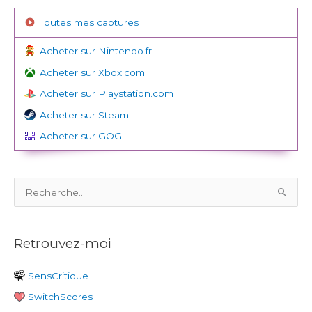
Toutes mes captures
Acheter sur Nintendo.fr
Acheter sur Xbox.com
Acheter sur Playstation.com
Acheter sur Steam
Acheter sur GOG
R
e
c
Retrouvez-moi
h
e
SensCritique
r
SwitchScores
c