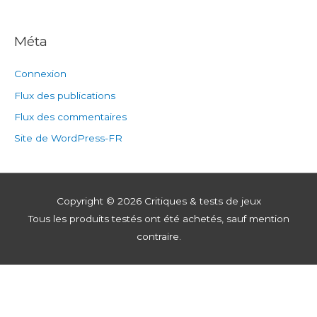
Méta
Connexion
Flux des publications
Flux des commentaires
Site de WordPress-FR
Copyright © 2026
Critiques & tests de jeux
Tous les produits testés ont été achetés, sauf mention
contraire.