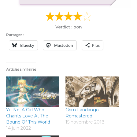
n
Verdict : bon
Partager :
Bluesky
Mastodon
Plus
Articles similaires
Yu-No: A Girl Who
Grim Fandango
Chants Love At The
Remastered
Bound Of This World
15 novembre 2018
14 juin 2022