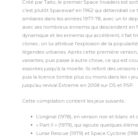
Créé par Taito, le premier Space Invaders est sorti 
c’est plutôt Spacewar! en 1962 qui détiendrait ce ti
similaires dans les années 1977-78, avec un tir dep
avec ses nombreux ennemis qui descendent en for
dynamique et les ennemis qui accélèrent, il fait t
clones ; on lui attribue l’explosion de la populari
légendes urbaines. Après cette première version, i
variantes, puis passe à autre chose, ce qui est co
essorées jusqu’à la moelle. Ils refont des versio
puis la licence tombe plus ou moins dans les « j
jusqu’au revival Extreme en 2008 sur DS et PSP.
Cette compilation contient les jeux suivants :
L’original (1978), en version noir et blanc et 
« Part II » (1979), qui rajoute quelques élé
Lunar Rescue (1979) et Space Cyclone (1980)