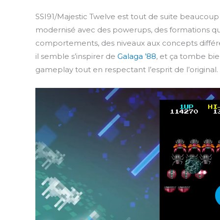
SSI91/Majestic Twelve est tout de suite beaucoup p
modernisé avec des powerups, des formations qui 
comportements, des niveaux aux concepts différe
il semble s’inspirer de
Galaga ’88
, et ça tombe bi
gameplay tout en respectant l’esprit de l’original.