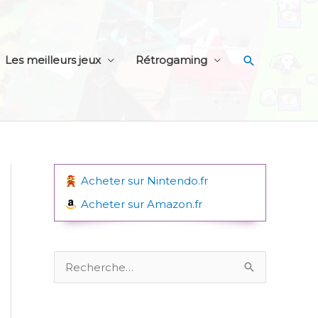
Recherche
Les meilleurs jeux
Rétrogaming
Acheter sur Nintendo.fr
Acheter sur Amazon.fr
R
e
c