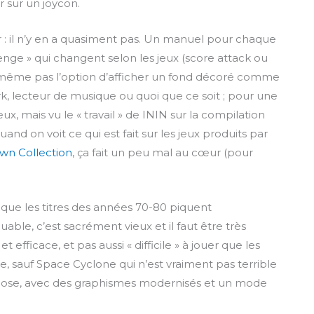
ur sur un joycon.
c
r
r : il n’y en a quasiment pas. Un manuel pour chaque
e
enge » qui changent selon les jeux (score attack ou
e
ont même pas l’option d’afficher un fond décoré comme
n
ork, lecteur de musique ou quoi que ce soit ; pour une
, mais vu le « travail » de ININ sur la compilation
nd on voit ce qui est fait sur les jeux produits par
wn Collection
, ça fait un peu mal au cœur (pour
que les titres des années 70-80 piquent
able, c’est sacrément vieux et il faut être très
efficace, et pas aussi « difficile » à jouer que les
 sauf Space Cyclone qui n’est vraiment pas terrible
chose, avec des graphismes modernisés et un mode