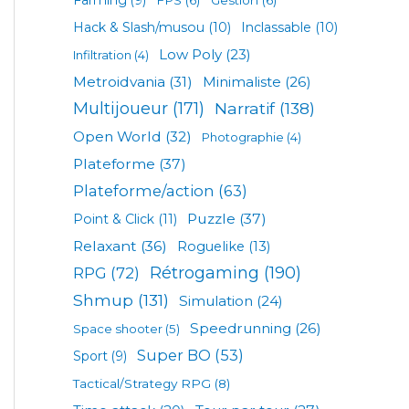
Hack & Slash/musou
(10)
Inclassable
(10)
Low Poly
(23)
Infiltration
(4)
Metroidvania
(31)
Minimaliste
(26)
Multijoueur
(171)
Narratif
(138)
Open World
(32)
Photographie
(4)
Plateforme
(37)
Plateforme/action
(63)
Puzzle
(37)
Point & Click
(11)
Relaxant
(36)
Roguelike
(13)
Rétrogaming
(190)
RPG
(72)
Shmup
(131)
Simulation
(24)
Speedrunning
(26)
Space shooter
(5)
Super BO
(53)
Sport
(9)
Tactical/Strategy RPG
(8)