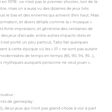
en 1978 ; ce n’est pas le premier shooter, loin de là :
tre, mais on a aussi vu des dizaines de jeux très
uis le bas et des ennemis qui arrivent d’en haut. Mais
mation, et divers détails comme la « musique »
rès forte impression, et générera des centaines de
té des jeux d’arcade, entre autres impacts réels et
l est porté un peu partout, Taito fait quelques
urant à cette époque où les « IP » ne sont pas autant
ns modernisées de temps en temps (85, 90, 94, 95…),
eux mythiques auxquels personne ne veut jouer »,
couleur ;
ments de gameplay ;
, deux jeux qui n’ont pas grand-chose à voir à part