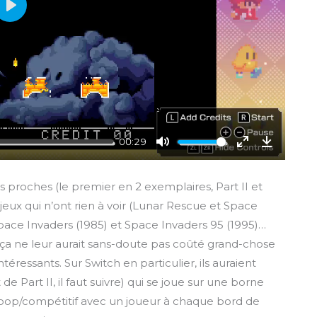
P
l
a
y
00:29
M
E
D
u
n
o
 proches (le premier en 2 exemplaires, Part II et
t
t
w
eux qui n’ont rien à voir (Lunar Rescue et Space
e
e
n
pace Invaders (1985) et Space Invaders 95 (1995)…
r
l
; ça ne leur aurait sans-doute pas coûté grand-chose
f
o
éressants. Sur Switch en particulier, ils auraient
u
a
l
d
 Part II, il faut suivre) qui se joue sur une borne
l
u coop/compétitif avec un joueur à chaque bord de
s