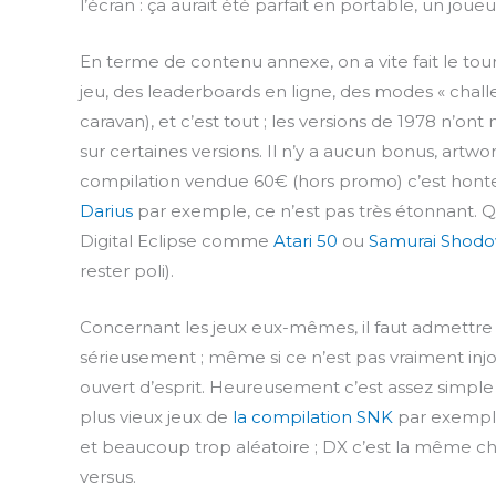
l’écran : ça aurait été parfait en portable, un joue
En terme de contenu annexe, on a vite fait le tou
jeu, des leaderboards en ligne, des modes « chall
caravan), et c’est tout ; les versions de 1978 n’
sur certaines versions. Il n’y a aucun bonus, artw
compilation vendue 60€ (hors promo) c’est honteux
Darius
par exemple, ce n’est pas très étonnant. Qua
Digital Eclipse comme
Atari 50
ou
Samurai Shodo
rester poli).
Concernant les jeux eux-mêmes, il faut admettre 
sérieusement ; même si ce n’est pas vraiment injou
ouvert d’esprit. Heureusement c’est assez simple et 
plus vieux jeux de
la compilation SNK
par exemple,
et beaucoup trop aléatoire ; DX c’est la même 
versus.