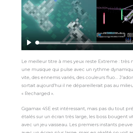
P
l
Le meilleur titre à mes yeux reste Extreme : trè
a
une musique qui pulse avec un rythme dynamique b
y
vite, des ennemis variés, des couleurs fluo… J’adorai
sortait aujourd’hui il ne dépareillerait pas au mili
« Recharged ».
Gigamax 4SE est intéressant, mais pas du tout pré
étalés sur un écran très large, les boss bougent vi
avec un jeu vaisseau. Les premiers instants peuve
avec un écran plus large, mais en réalité on voit a