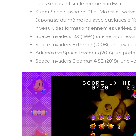
qu’ils se basent sur le même hardware ;
Super Space Invaders 91 et Majestic Twelve 
Japonaise du même jeu avec quelques diffé
niveaux, des formations ennemies variées, d
Space Invaders DX (1994) une version reskin
Space Invaders Extreme (2008), une évoluti
Arkanoid vs Space Invaders (2016), un porta
Space Invaders Gigamax 4 SE (2018), une vers