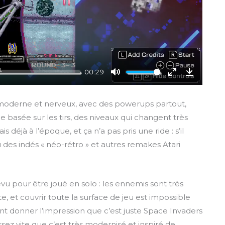
a
y
00:29
M
E
D
u
n
o
s moderne et nerveux, avec des powerups partout,
t
t
w
asée sur les tirs, des niveaux qui changent très
e
e
n
s déjà à l’époque, et ça n’a pas pris une ride : s’il
r
l
eu des indés « néo-rétro » et autres remakes Atari
f
o
u
a
l
d
l
vu pour être joué en solo : les ennemis sont très
s
te, et couvrir toute la surface de jeu est impossible
c
nt donner l’impression que c’est juste Space Invaders
r
ssez vite que c’est très modernisé et inspiré de