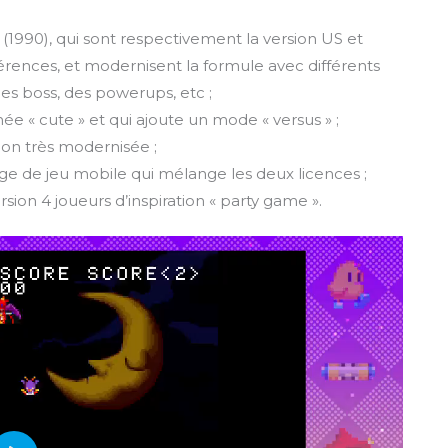
(1990), qui sont respectivement la version US et
rences, et modernisent la formule avec différents
es boss, des powerups, etc ;
ée « cute » et qui ajoute un mode « versus » ;
on très modernisée ;
ge de jeu mobile qui mélange les deux licences ;
ion 4 joueurs d’inspiration « party game ».