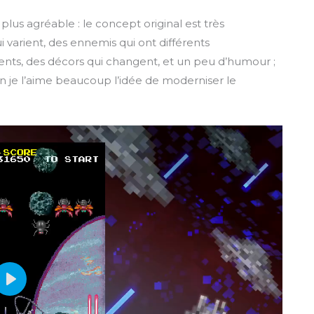
lus agréable : le concept original est très
varient, des ennemis qui ont différents
nts, des décors qui changent, et un peu d’humour ;
en je l’aime beaucoup l’idée de moderniser le
P
l