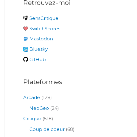
Retrouvez-moi
h
e
SensCritique
r
SwitchScores
c
Mastodon
h
e
Bluesky
r
GitHub
:
Plateformes
Arcade
(128)
NeoGeo
(24)
Critique
(518)
Coup de coeur
(68)