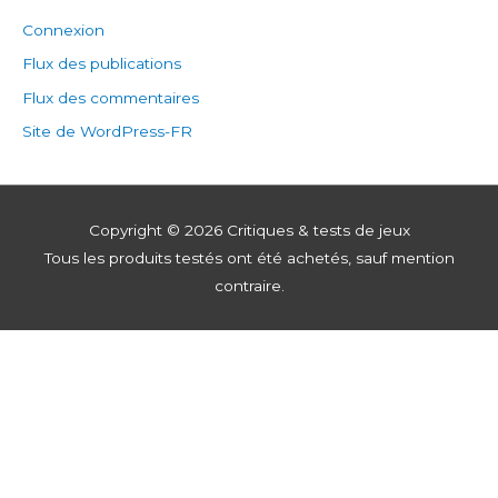
Connexion
Flux des publications
Flux des commentaires
Site de WordPress-FR
Copyright © 2026
Critiques & tests de jeux
Tous les produits testés ont été achetés, sauf mention
contraire.