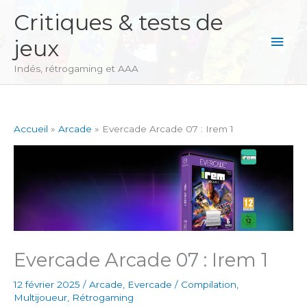
Aller
Critiques & tests de
au
Men
jeux
contenu
princ
Indés, rétrogaming et AAA
Accueil
Arcade
Evercade Arcade 07 : Irem 1
Evercade Arcade 07 : Irem 1
12 février 2025
/
Arcade
,
Evercade
/
Compilation
,
Multijoueur
,
Rétrogaming