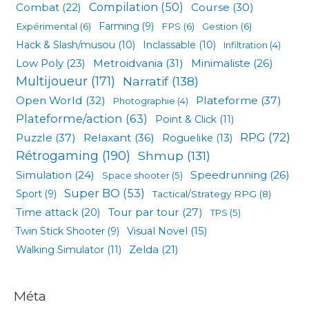
Compilation
(50)
Combat
(22)
Course
(30)
Expérimental
(6)
Farming
(9)
FPS
(6)
Gestion
(6)
Hack & Slash/musou
(10)
Inclassable
(10)
Infiltration
(4)
Low Poly
(23)
Metroidvania
(31)
Minimaliste
(26)
Multijoueur
(171)
Narratif
(138)
Open World
(32)
Plateforme
(37)
Photographie
(4)
Plateforme/action
(63)
Point & Click
(11)
RPG
(72)
Puzzle
(37)
Relaxant
(36)
Roguelike
(13)
Rétrogaming
(190)
Shmup
(131)
Simulation
(24)
Speedrunning
(26)
Space shooter
(5)
Super BO
(53)
Sport
(9)
Tactical/Strategy RPG
(8)
Tour par tour
(27)
Time attack
(20)
TPS
(5)
Visual Novel
(15)
Twin Stick Shooter
(9)
Zelda
(21)
Walking Simulator
(11)
Méta