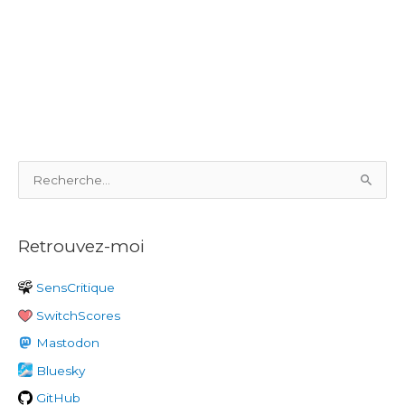
R
e
c
Retrouvez-moi
h
e
SensCritique
r
SwitchScores
c
h
Mastodon
e
Bluesky
r
GitHub