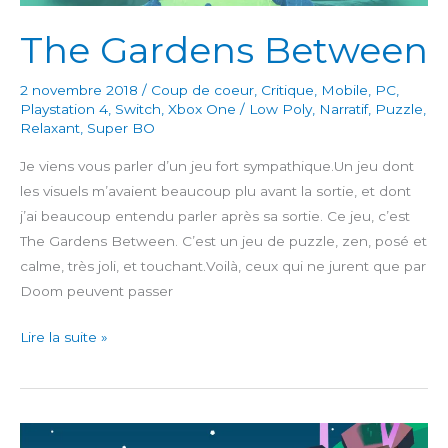
The Gardens Between
2 novembre 2018
/
Coup de coeur
,
Critique
,
Mobile
,
PC
,
Playstation 4
,
Switch
,
Xbox One
/
Low Poly
,
Narratif
,
Puzzle
,
Relaxant
,
Super BO
Je viens vous parler d’un jeu fort sympathique.Un jeu dont
les visuels m’avaient beaucoup plu avant la sortie, et dont
j’ai beaucoup entendu parler après sa sortie. Ce jeu, c’est
The Gardens Between. C’est un jeu de puzzle, zen, posé et
calme, très joli, et touchant.Voilà, ceux qui ne jurent que par
Doom peuvent passer
The
Lire la suite »
Gardens
Between