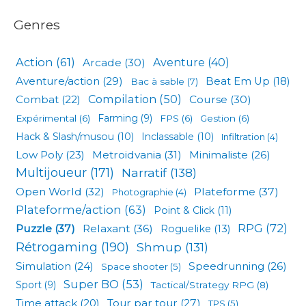
Genres
Action
(61)
Arcade
(30)
Aventure
(40)
Aventure/action
(29)
Beat Em Up
(18)
Bac à sable
(7)
Compilation
(50)
Combat
(22)
Course
(30)
Expérimental
(6)
Farming
(9)
FPS
(6)
Gestion
(6)
Hack & Slash/musou
(10)
Inclassable
(10)
Infiltration
(4)
Low Poly
(23)
Metroidvania
(31)
Minimaliste
(26)
Multijoueur
(171)
Narratif
(138)
Open World
(32)
Plateforme
(37)
Photographie
(4)
Plateforme/action
(63)
Point & Click
(11)
RPG
(72)
Puzzle
(37)
Relaxant
(36)
Roguelike
(13)
Rétrogaming
(190)
Shmup
(131)
Simulation
(24)
Speedrunning
(26)
Space shooter
(5)
Super BO
(53)
Sport
(9)
Tactical/Strategy RPG
(8)
Tour par tour
(27)
Time attack
(20)
TPS
(5)