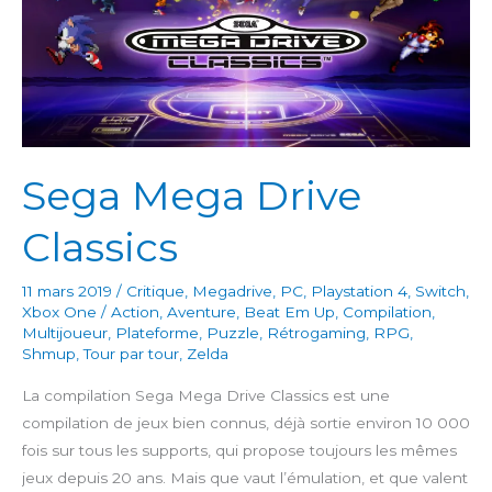
Sega Mega Drive
Classics
11 mars 2019
/
Critique
,
Megadrive
,
PC
,
Playstation 4
,
Switch
,
Xbox One
/
Action
,
Aventure
,
Beat Em Up
,
Compilation
,
Multijoueur
,
Plateforme
,
Puzzle
,
Rétrogaming
,
RPG
,
Shmup
,
Tour par tour
,
Zelda
La compilation Sega Mega Drive Classics est une
compilation de jeux bien connus, déjà sortie environ 10 000
fois sur tous les supports, qui propose toujours les mêmes
jeux depuis 20 ans. Mais que vaut l’émulation, et que valent