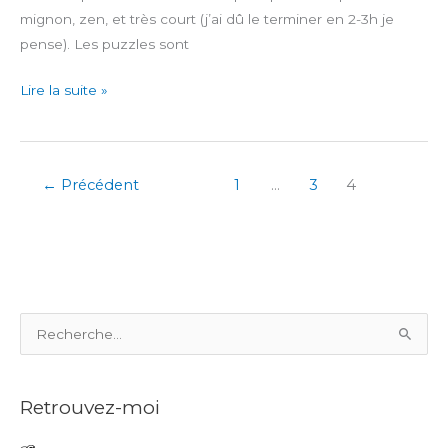
mignon, zen, et très court (j’ai dû le terminer en 2-3h je
pense). Les puzzles sont
Pan-
Lire la suite »
Pan:
A
Tiny
←
Précédent
1
…
3
4
Big
Adventure
R
e
c
Retrouvez-moi
h
e