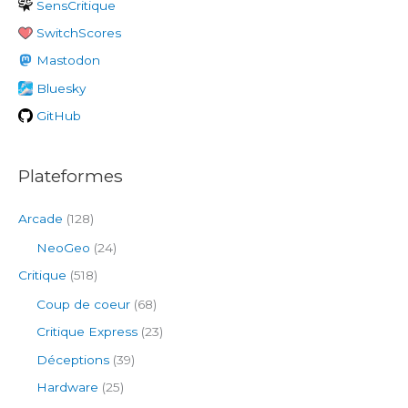
SensCritique
r
SwitchScores
c
h
Mastodon
e
Bluesky
r
GitHub
:
Plateformes
Arcade
(128)
NeoGeo
(24)
Critique
(518)
Coup de coeur
(68)
Critique Express
(23)
Déceptions
(39)
Hardware
(25)