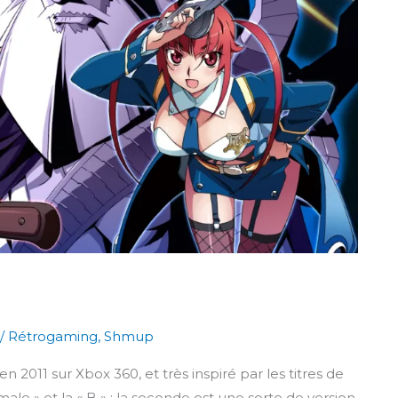
/
Rétrogaming
,
Shmup
n 2011 sur Xbox 360, et très inspiré par les titres de
male » et la « B » ; la seconde est une sorte de version