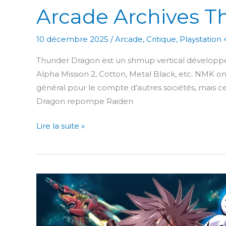
Arcade Archives 
10 décembre 2025
/
Arcade
,
Critique
,
Playstation 
Thunder Dragon est un shmup vertical développé
Alpha Mission 2, Cotton, Metal Black, etc. NMK ont 
général pour le compte d’autres sociétés, mais c
Dragon repompe Raiden
Arcade
Lire la suite »
Archives
Thunder
Dragon