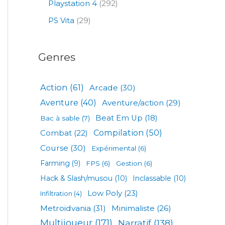
Playstation 4
(292)
PS Vita
(29)
Genres
Action
(61)
Arcade
(30)
Aventure
(40)
Aventure/action
(29)
Beat Em Up
(18)
Bac à sable
(7)
Compilation
(50)
Combat
(22)
Course
(30)
Expérimental
(6)
Farming
(9)
FPS
(6)
Gestion
(6)
Hack & Slash/musou
(10)
Inclassable
(10)
Low Poly
(23)
Infiltration
(4)
Metroidvania
(31)
Minimaliste
(26)
Multijoueur
(171)
Narratif
(138)