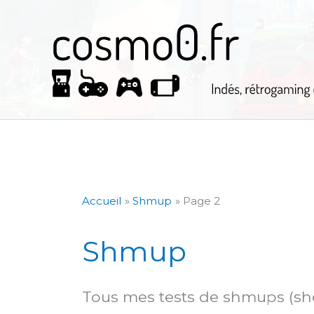
Aller
au
contenu
Accueil
Shmup
Page 2
Shmup
Tous mes tests de shmups (sho