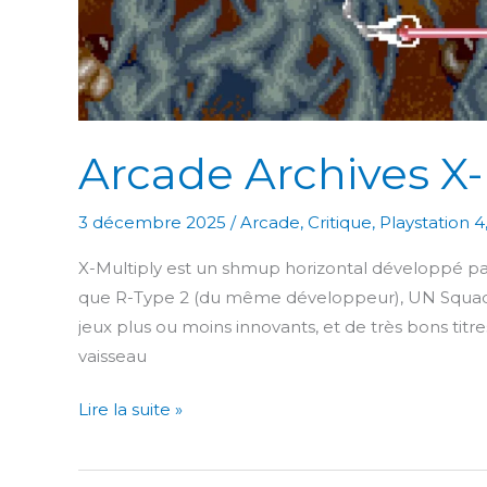
Arcade Archives X-
3 décembre 2025
/
Arcade
,
Critique
,
Playstation 4
X-Multiply est un shmup horizontal développé pa
que R-Type 2 (du même développeur), UN Squadro
jeux plus ou moins innovants, et de très bons titre
vaisseau
Arcade
Lire la suite »
Archives
X-