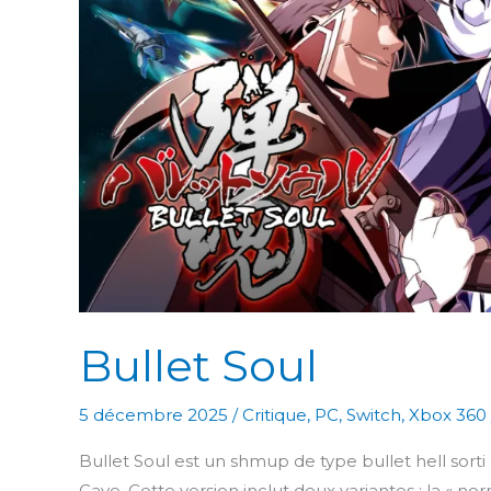
Bullet Soul
5 décembre 2025
/
Critique
,
PC
,
Switch
,
Xbox 360
Bullet Soul est un shmup de type bullet hell sorti e
Cave. Cette version inclut deux variantes : la « nor