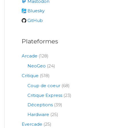
Mastodon
h
e
Bluesky
r
GitHub
:
Plateformes
Arcade
(128)
NeoGeo
(24)
Critique
(518)
Coup de coeur
(68)
Critique Express
(23)
Déceptions
(39)
Hardware
(25)
Evercade
(25)