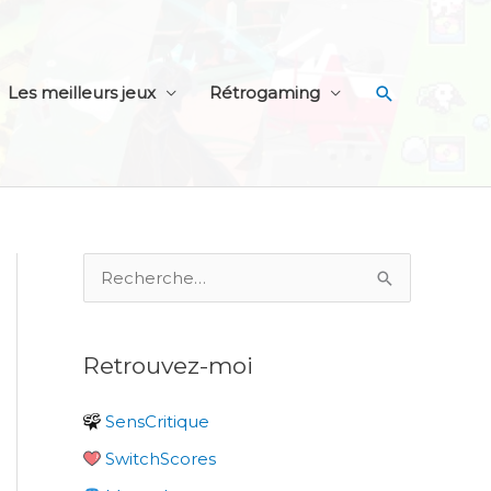
Recherche
Les meilleurs jeux
Rétrogaming
R
e
c
Retrouvez-moi
h
e
SensCritique
r
SwitchScores
c