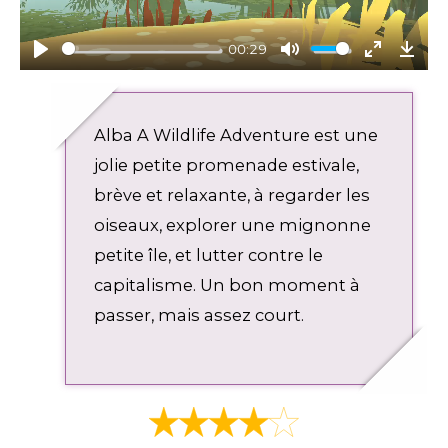
a
y
00:29
P
M
E
D
l
u
n
o
a
t
t
w
Alba A Wildlife Adventure est une
y
e
e
n
r
l
jolie petite promenade estivale,
f
o
brève et relaxante, à regarder les
u
a
oiseaux, explorer une mignonne
l
d
l
petite île, et lutter contre le
s
capitalisme. Un bon moment à
c
passer, mais assez court.
r
e
e
n