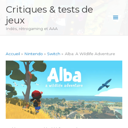
Aller
Critiques & tests de
au
Men
jeux
contenu
princ
Indés, rétrogaming et AAA
Accueil
Nintendo
Switch
Alba: A Wildlife Adventure