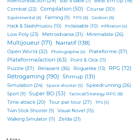
Aventure/action
(29)
Beat Em Up
(18)
Bac à sable
(7)
Compilation
(50)
Combat
(22)
Course
(30)
Expérimental
(6)
Farming
(9)
FPS
(6)
Gestion
(6)
Hack & Slash/musou
(10)
Inclassable
(10)
Infiltration
(4)
Low Poly
(23)
Metroidvania
(31)
Minimaliste
(26)
Multijoueur
(171)
Narratif
(138)
Open World
(32)
Plateforme
(37)
Photographie
(4)
Plateforme/action
(63)
Point & Click
(11)
RPG
(72)
Puzzle
(37)
Relaxant
(36)
Roguelike
(13)
Rétrogaming
(190)
Shmup
(131)
Simulation
(24)
Speedrunning
(26)
Space shooter
(5)
Super BO
(53)
Sport
(9)
Tactical/Strategy RPG
(8)
Tour par tour
(27)
Time attack
(20)
TPS
(5)
Visual Novel
(15)
Twin Stick Shooter
(9)
Zelda
(21)
Walking Simulator
(11)
Méta