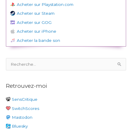
Acheter sur Playstation.com
Acheter sur Steam
Acheter sur GOG
Acheter sur iPhone
Acheter la bande son
R
e
c
Retrouvez-moi
h
e
SensCritique
r
SwitchScores
c
h
Mastodon
e
Bluesky