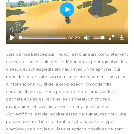
P
l
a
y
00:29
P
M
E
D
l
u
n
o
Lors de nos balades sur l’île, qui est d’ailleurs complètement
a
t
t
w
ouverte et accessible dès le début, on va photographier les
y
e
e
n
oiseaux et autres petits animaux avec un téléphone, qui
r
l
nous donne ensuite son nom, malheureusement sans plus
f
o
d’informations. Au fil de la progression, on obtiendra
u
a
certains objets qui nous permettront de ramasser les
l
d
l
déchets éparpillés, réparer les panneaux, nichoirs ou
s
mangeoires, et faire ainsi revenir certaines espèces.
c
L’objectif final est de récolter assez de signatures pour une
r
pétition contre l’hôtel, et tout se fait à travers ce type
e
d’activité ; cela dit, les quêtes et actions possibles ne sont
e