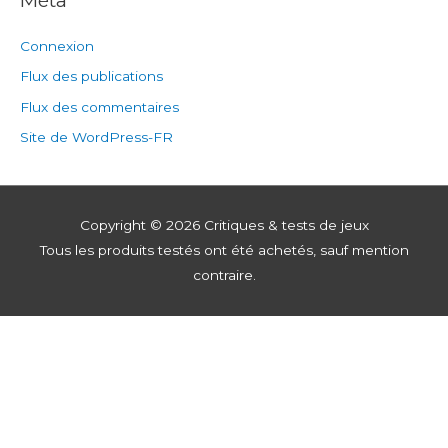
Connexion
Flux des publications
Flux des commentaires
Site de WordPress-FR
Copyright © 2026
Critiques & tests de jeux
Tous les produits testés ont été achetés, sauf mention
contraire.