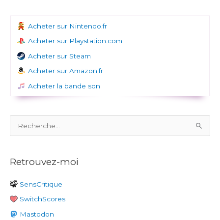
Acheter sur Nintendo.fr
Acheter sur Playstation.com
Acheter sur Steam
Acheter sur Amazon.fr
Acheter la bande son
R
e
c
Retrouvez-moi
h
e
SensCritique
r
SwitchScores
c
h
Mastodon