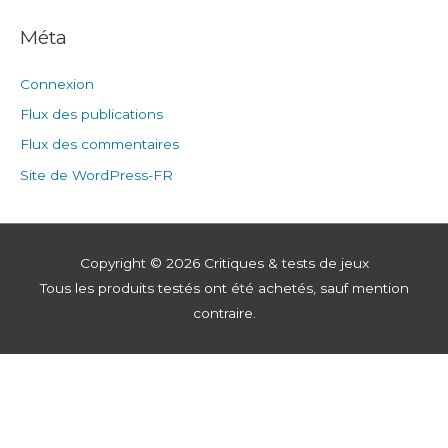
Méta
Connexion
Flux des publications
Flux des commentaires
Site de WordPress-FR
Copyright © 2026
Critiques & tests de jeux
Tous les produits testés ont été achetés, sauf mention
contraire.