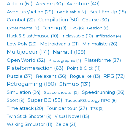
Action
(61)
Arcade
(30)
Aventure
(40)
Aventure/action
(29)
Beat Em Up
(18)
Bac à sable
(7)
Compilation
(50)
Combat
(22)
Course
(30)
Expérimental
(6)
Farming
(9)
FPS
(6)
Gestion
(6)
Hack & Slash/musou
(10)
Inclassable
(10)
Infiltration
(4)
Low Poly
(23)
Metroidvania
(31)
Minimaliste
(26)
Multijoueur
(171)
Narratif
(138)
Open World
(32)
Plateforme
(37)
Photographie
(4)
Plateforme/action
(63)
Point & Click
(11)
RPG
(72)
Puzzle
(37)
Relaxant
(36)
Roguelike
(13)
Rétrogaming
(190)
Shmup
(131)
Simulation
(24)
Speedrunning
(26)
Space shooter
(5)
Super BO
(53)
Sport
(9)
Tactical/Strategy RPG
(8)
Tour par tour
(27)
Time attack
(20)
TPS
(5)
Visual Novel
(15)
Twin Stick Shooter
(9)
Zelda
(21)
Walking Simulator
(11)