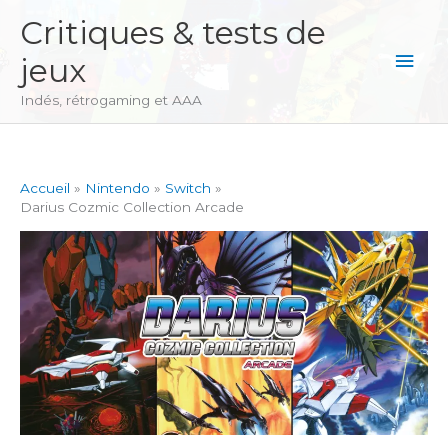
Aller
Critiques & tests de
au
Men
jeux
contenu
princ
Indés, rétrogaming et AAA
Accueil
Nintendo
Switch
Darius Cozmic Collection Arcade