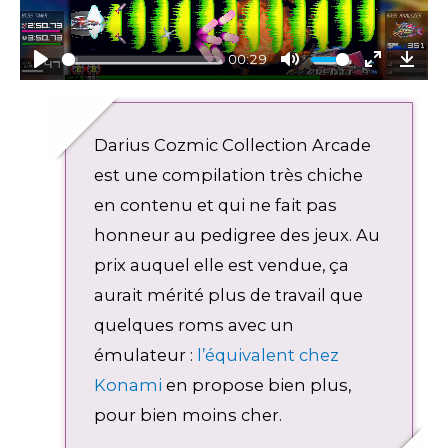
l
a
y
00:29
P
M
E
D
l
u
n
o
a
t
t
w
Darius Cozmic Collection Arcade
y
e
e
n
r
l
est une compilation très chiche
f
o
en contenu et qui ne fait pas
u
a
honneur au pedigree des jeux. Au
l
d
l
prix auquel elle est vendue, ça
s
aurait mérité plus de travail que
c
quelques roms avec un
r
émulateur :
l’équivalent chez
e
e
Konami
en propose bien plus,
n
pour bien moins cher.