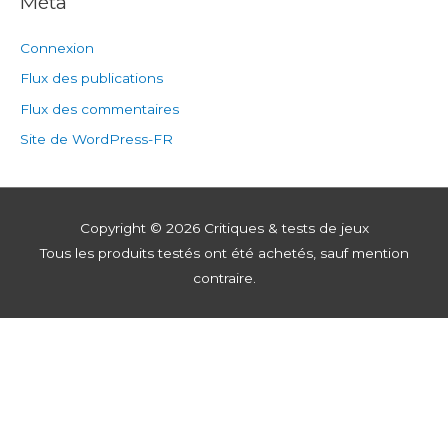
Méta
Connexion
Flux des publications
Flux des commentaires
Site de WordPress-FR
Copyright © 2026
Critiques & tests de jeux
Tous les produits testés ont été achetés, sauf mention
contraire.