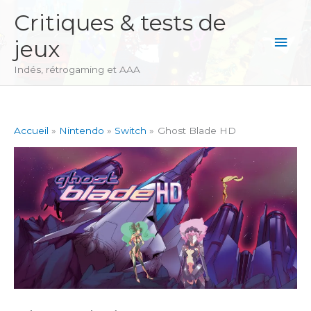
Aller
Critiques & tests de
au
Men
jeux
contenu
princ
Indés, rétrogaming et AAA
Accueil
Nintendo
Switch
Ghost Blade HD