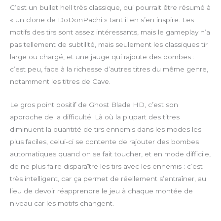
l
u
n
o
C’est un bullet hell très classique, qui pourrait être résumé à
a
t
t
w
« un clone de DoDonPachi » tant il en s’en inspire. Les
y
e
e
n
motifs des tirs sont assez intéressants, mais le gameplay n’a
r
l
pas tellement de subtilité, mais seulement les classiques tir
f
o
large ou chargé, et une jauge qui rajoute des bombes :
u
a
c’est peu, face à la richesse d’autres titres du même genre,
l
d
l
notamment les titres de Cave.
s
c
Le gros point positif de Ghost Blade HD, c’est son
r
approche de la difficulté. Là où la plupart des titres
e
diminuent la quantité de tirs ennemis dans les modes les
e
plus faciles, celui-ci se contente de rajouter des bombes
n
automatiques quand on se fait toucher, et en mode difficile,
de ne plus faire disparaître les tirs avec les ennemis : c’est
très intelligent, car ça permet de réellement s’entraîner, au
lieu de devoir réapprendre le jeu à chaque montée de
niveau car les motifs changent.