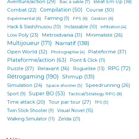
Aventure/action
(29)
Beat Em Up
(18)
Bac à sable
(7)
Compilation
(50)
Combat
(22)
Course
(30)
Expérimental
(6)
Farming
(9)
FPS
(6)
Gestion
(6)
Hack & Slash/musou
(10)
Inclassable
(10)
Infiltration
(4)
Low Poly
(23)
Metroidvania
(31)
Minimaliste
(26)
Multijoueur
(171)
Narratif
(138)
Open World
(32)
Plateforme
(37)
Photographie
(4)
Plateforme/action
(63)
Point & Click
(11)
RPG
(72)
Puzzle
(37)
Relaxant
(36)
Roguelike
(13)
Rétrogaming
(190)
Shmup
(131)
Simulation
(24)
Speedrunning
(26)
Space shooter
(5)
Super BO
(53)
Sport
(9)
Tactical/Strategy RPG
(8)
Tour par tour
(27)
Time attack
(20)
TPS
(5)
Visual Novel
(15)
Twin Stick Shooter
(9)
Zelda
(21)
Walking Simulator
(11)