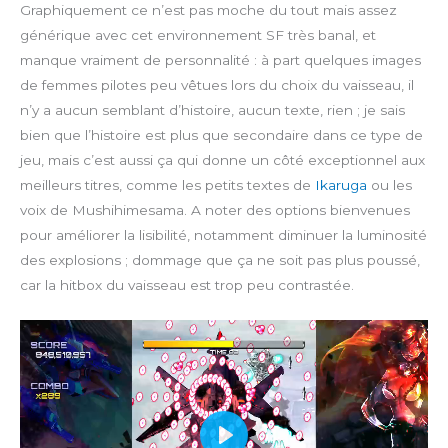
Graphiquement ce n’est pas moche du tout mais assez
générique avec cet environnement SF très banal, et
manque vraiment de personnalité : à part quelques images
de femmes pilotes peu vêtues lors du choix du vaisseau, il
n’y a aucun semblant d’histoire, aucun texte, rien ; je sais
bien que l’histoire est plus que secondaire dans ce type de
jeu, mais c’est aussi ça qui donne un côté exceptionnel aux
meilleurs titres, comme les petits textes de
Ikaruga
ou les
voix de Mushihimesama. A noter des options bienvenues
pour améliorer la lisibilité, notamment diminuer la luminosité
des explosions ; dommage que ça ne soit pas plus poussé,
car la hitbox du vaisseau est trop peu contrastée.