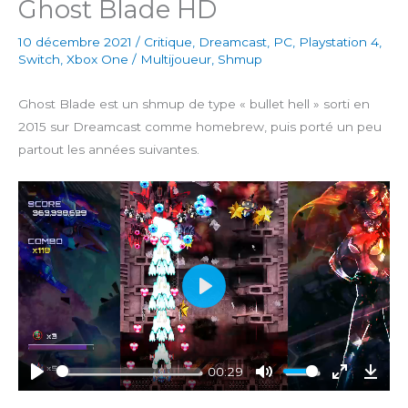
Ghost Blade HD
10 décembre 2021
/
Critique
,
Dreamcast
,
PC
,
Playstation 4
,
Switch
,
Xbox One
/
Multijoueur
,
Shmup
Ghost Blade est un shmup de type « bullet hell » sorti en
2015 sur Dreamcast comme homebrew, puis porté un peu
partout les années suivantes.
P
l
a
y
00:29
P
M
E
D