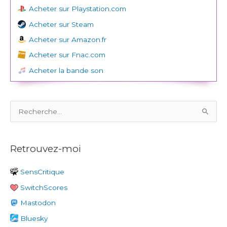
Acheter sur Playstation.com
Acheter sur Steam
Acheter sur Amazon.fr
Acheter sur Fnac.com
Acheter la bande son
R
e
c
Retrouvez-moi
h
e
SensCritique
r
SwitchScores
c
h
Mastodon
e
Bluesky