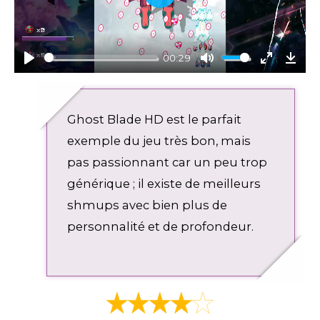
P
l
a
y
00:29
P
M
E
D
l
u
n
o
a
t
t
w
Ghost Blade HD est le parfait
y
e
e
n
r
l
exemple du jeu très bon, mais
f
o
pas passionnant car un peu trop
u
a
générique ; il existe de meilleurs
l
d
l
shmups avec bien plus de
s
personnalité et de profondeur.
c
r
e
e
n