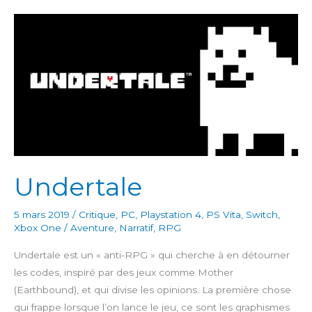
Undertale
5 mars 2019
/
Critique
,
PC
,
Playstation 4
,
PS Vita
,
Switch
,
Xbox One
/
Aventure
,
Narratif
,
RPG
Undertale est un « anti-RPG » qui cherche à en détourner
les codes, inspiré par des jeux comme Mother
(Earthbound), et qui divise les opinions. La première chose
qui frappe lorsque l’on lance le jeu, ce sont les graphismes