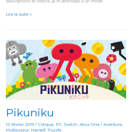
descriptions et vidéos, je m’attendais à un mode
Armello
Lire la suite »
Pikuniku
10 février 2019
/
Critique
,
PC
,
Switch
,
Xbox One
/
Aventure
,
Multijoueur
,
Narratif
,
Puzzle