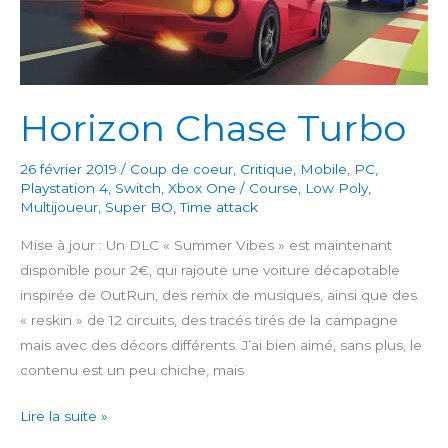
Horizon Chase Turbo
26 février 2019
/
Coup de coeur
,
Critique
,
Mobile
,
PC
,
Playstation 4
,
Switch
,
Xbox One
/
Course
,
Low Poly
,
Multijoueur
,
Super BO
,
Time attack
Mise à jour : Un DLC « Summer Vibes » est maintenant
disponible pour 2€, qui rajoute une voiture décapotable
inspirée de OutRun, des remix de musiques, ainsi que des
« reskin » de 12 circuits, des tracés tirés de la campagne
mais avec des décors différents. J’ai bien aimé, sans plus, le
contenu est un peu chiche, mais
Horizon
Lire la suite »
Chase