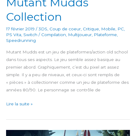
Mutant Mudds
Collection
17 février 2019
/
3DS
,
Coup de coeur
,
Critique
,
Mobile
,
PC
,
PS Vita
,
Switch
/
Compilation
,
Multijoueur
,
Plateforme
,
Speedrunning
Mutant Mudds est un jeu de plateformes/action old school
dans tous ses aspects. Le jeu semble assez basique au
premier abord. Graphiquement, c’est du pixel art assez
simple. Il y a peu de niveaux, et ceux-ci sont remplis de
« pièces » à collectionner comme un jeu de plateforme des
années 80/90. Le personnage se contrôle de
Mutant
Lire la suite »
Mudds
Collection