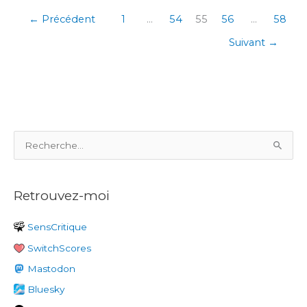
←
Précédent
1
…
54
55
56
…
58
Suivant
→
R
e
c
Retrouvez-moi
h
e
SensCritique
r
SwitchScores
c
h
Mastodon
e
Bluesky
r