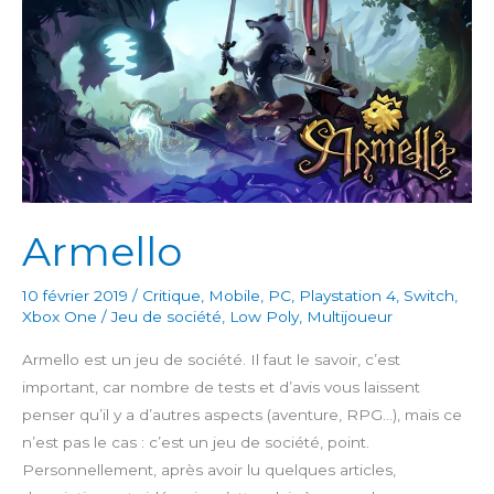
Armello
10 février 2019
/
Critique
,
Mobile
,
PC
,
Playstation 4
,
Switch
,
Xbox One
/
Jeu de société
,
Low Poly
,
Multijoueur
Armello est un jeu de société. Il faut le savoir, c’est
important, car nombre de tests et d’avis vous laissent
penser qu’il y a d’autres aspects (aventure, RPG…), mais ce
n’est pas le cas : c’est un jeu de société, point.
Personnellement, après avoir lu quelques articles,