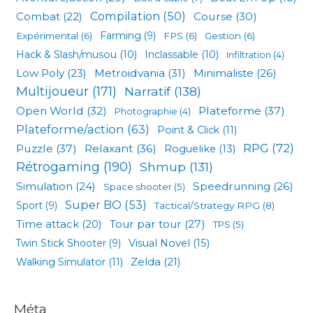
Compilation
(50)
Combat
(22)
Course
(30)
Expérimental
(6)
Farming
(9)
FPS
(6)
Gestion
(6)
Hack & Slash/musou
(10)
Inclassable
(10)
Infiltration
(4)
Low Poly
(23)
Metroidvania
(31)
Minimaliste
(26)
Multijoueur
(171)
Narratif
(138)
Open World
(32)
Plateforme
(37)
Photographie
(4)
Plateforme/action
(63)
Point & Click
(11)
RPG
(72)
Puzzle
(37)
Relaxant
(36)
Roguelike
(13)
Rétrogaming
(190)
Shmup
(131)
Simulation
(24)
Speedrunning
(26)
Space shooter
(5)
Super BO
(53)
Sport
(9)
Tactical/Strategy RPG
(8)
Tour par tour
(27)
Time attack
(20)
TPS
(5)
Visual Novel
(15)
Twin Stick Shooter
(9)
Zelda
(21)
Walking Simulator
(11)
Méta