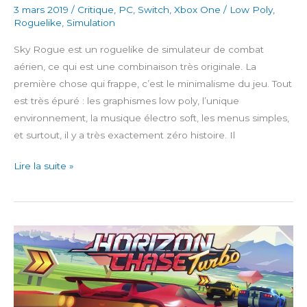
3 mars 2019
/
Critique
,
PC
,
Switch
,
Xbox One
/
Low Poly
,
Roguelike
,
Simulation
Sky Rogue est un roguelike de simulateur de combat
aérien, ce qui est une combinaison très originale. La
première chose qui frappe, c’est le minimalisme du jeu. Tout
est très épuré : les graphismes low poly, l’unique
environnement, la musique électro soft, les menus simples,
et surtout, il y a très exactement zéro histoire. Il
Sky
Lire la suite »
Rogue