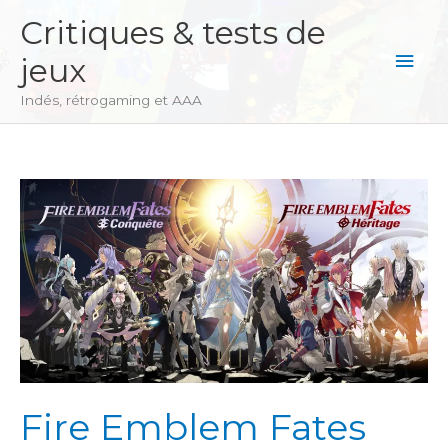
Aller
Critiques & tests de
au
Men
jeux
contenu
princ
Indés, rétrogaming et AAA
Fire Emblem Fates