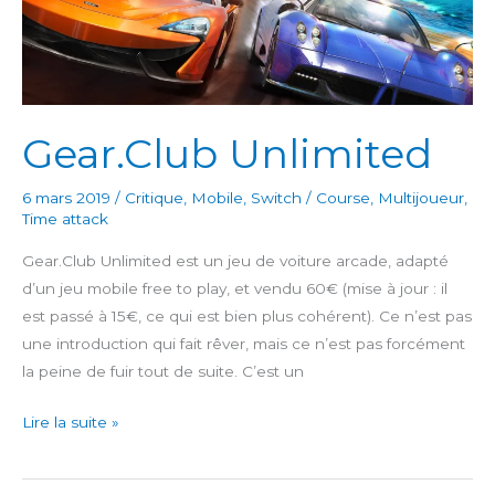
Gear.Club Unlimited
6 mars 2019
/
Critique
,
Mobile
,
Switch
/
Course
,
Multijoueur
,
Time attack
Gear.Club Unlimited est un jeu de voiture arcade, adapté
d’un jeu mobile free to play, et vendu 60€ (mise à jour : il
est passé à 15€, ce qui est bien plus cohérent). Ce n’est pas
une introduction qui fait rêver, mais ce n’est pas forcément
la peine de fuir tout de suite. C’est un
Gear.Club
Lire la suite »
Unlimited