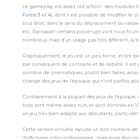
l
Le gameplay est assez old school : des modules
a
Force 3
et
4
), dont il est possible de modifier le 
y
tout droit, dans le sens du déplacement du vaisse
etc. Ramasser certains powerups vont nous fourn
nombreux mais d’un usage pas très différent, la fau
Graphiquement, le jeu est un peu terne, et tire be
par conséquent de contraste et de lisibilité. Il est
nombre de cinématiques, plutôt bien faites, ainsi
change des jeux de l’époque qui n’ont parfois a
Contrairement à la plupart des jeux de l’époque, G
boss sont même assez nuls, et sont éliminés en 10
un jeu très bien adapté aux débutants, particuli
Cette version émulée rajoute un bon nombre de cho
d’affichage, très configurables ; mais aussi des con