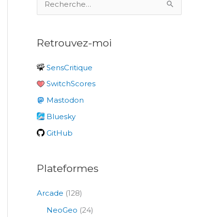
e
c
Retrouvez-moi
h
e
SensCritique
r
SwitchScores
c
Mastodon
h
e
Bluesky
r
GitHub
:
Plateformes
Arcade
(128)
NeoGeo
(24)