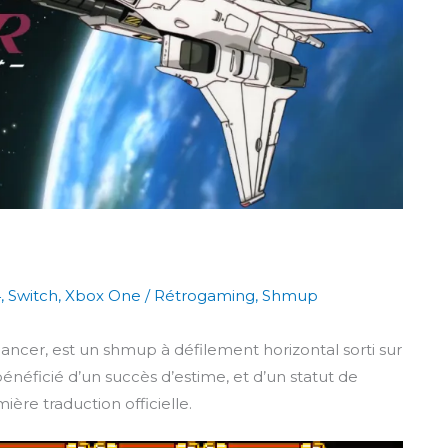
4
,
Switch
,
Xbox One
/
Rétrogaming
,
Shmup
ncer, est un shmup à défilement horizontal sorti sur
néficié d’un succès d’estime, et d’un statut de
mière traduction officielle.