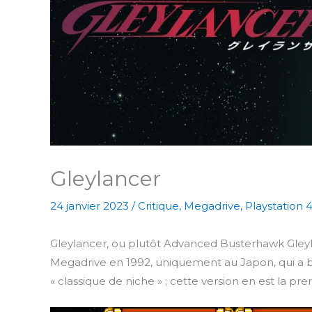
Gleylancer
24 janvier 2023
/
Critique
,
Megadrive
,
Playstation 
Gleylancer, ou plutôt Advanced Busterhawk Gleyla
Megadrive en 1992, uniquement au Japon, qui a bé
« classique de niche » ; cette version en est la pre