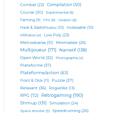
Compilation
(50)
Combat
(22)
Course
(30)
Expérimental
(6)
Farming
(9)
FPS
(6)
Gestion
(6)
Hack & Slash/musou
(10)
Inclassable
(10)
Low Poly
(23)
Infiltration
(4)
Metroidvania
(31)
Minimaliste
(26)
Multijoueur
(171)
Narratif
(138)
Open World
(32)
Photographie
(4)
Plateforme
(37)
Plateforme/action
(63)
Puzzle
(37)
Point & Click
(11)
Relaxant
(36)
Roguelike
(13)
Rétrogaming
(190)
RPG
(72)
Shmup
(131)
Simulation
(24)
Speedrunning
(26)
Space shooter
(5)