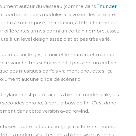
u
n
o
 tournent autour du vaisseau (comme dans
Thunder
t
t
w
comportement des modules à la volée : les faire tirer
e
e
n
au ou à son opposé, en rotation, à tête chercheuse,
r
l
ir différentes armes parmi un certain nombre, assez
f
o
te à un level design assez plat et pas très varié.
u
a
l
d
l
aucoup sur le gris, le noir et le marron, et manque
s
 en revanche très scénarisé, et il possède un certain
c
 que des musiques parfois vraiment chouettes : ça
r
bsolument aucune bribe de scénario.
e
e
leylancer est plutôt accessible ; en mode facile, les
n
 secondes chrono, à part le boss de fin. C’est donc
èrement dans cette version avec rewind.
ses : outre la traduction, il y a différents modes
trôles modernisés (il est possible de viser avec les