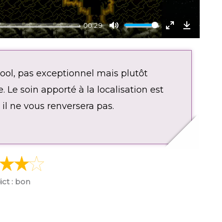
00:29
M
E
D
u
n
o
t
t
w
ool, pas exceptionnel mais plutôt
e
e
n
r
l
 Le soin apporté à la localisation est
f
o
il ne vous renversera pas.
u
a
l
d
l
s
c
r
ict : bon
e
e
n