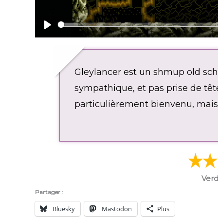
P
l
a
Gleylancer est un shmup old sch
y
sympathique, et pas prise de tête.
particulièrement bienvenu, mais 
Verd
Partager :
Bluesky
Mastodon
Plus