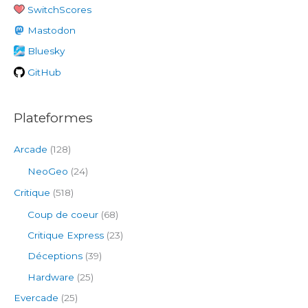
SwitchScores
c
h
Mastodon
e
Bluesky
r
GitHub
:
Plateformes
Arcade
(128)
NeoGeo
(24)
Critique
(518)
Coup de coeur
(68)
Critique Express
(23)
Déceptions
(39)
Hardware
(25)
Evercade
(25)