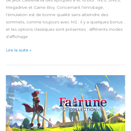
de jeux Castlevania des époques 8 et 16 bits : NES, SNES,
Megadrive et Game Boy. Concernant l’enrobage,
l’émulation est de bonne qualité sans atteindre des
sommets, comme toujours avec M2 ; il y a quelques bonus ;
et les options classiques sont présentes : différents modes
d’affichage
Castlevania
Lire la suite »
Anniversary
Collection