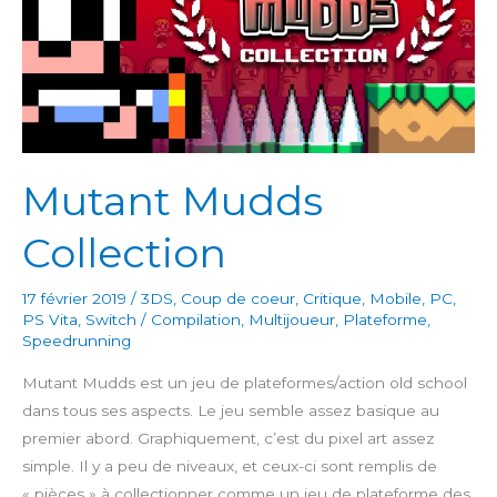
Mutant Mudds
Collection
17 février 2019
/
3DS
,
Coup de coeur
,
Critique
,
Mobile
,
PC
,
PS Vita
,
Switch
/
Compilation
,
Multijoueur
,
Plateforme
,
Speedrunning
Mutant Mudds est un jeu de plateformes/action old school
dans tous ses aspects. Le jeu semble assez basique au
premier abord. Graphiquement, c’est du pixel art assez
simple. Il y a peu de niveaux, et ceux-ci sont remplis de
« pièces » à collectionner comme un jeu de plateforme des