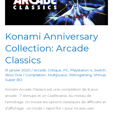
Konami Anniversary
Collection: Arcade
Classics
31 janvier 2020
/
Arcade
,
Critique
,
PC
,
Playstation 4
,
Switch
,
Xbox One
/
Compilation
,
Multijoueur
,
Rétrogaming
,
Shmup
,
Super BO
Konami Arcade Classics est une compilation de 8 jeux
arcade : 7 shmups et un Castlevania. Au niveau de
l’enrobage, on trouve les options classiques de difficulté et
d’affichage ; un mode « rapid fire » pour ne pas user