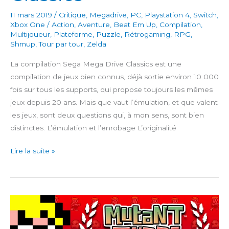
11 mars 2019
/
Critique
,
Megadrive
,
PC
,
Playstation 4
,
Switch
,
Xbox One
/
Action
,
Aventure
,
Beat Em Up
,
Compilation
,
Multijoueur
,
Plateforme
,
Puzzle
,
Rétrogaming
,
RPG
,
Shmup
,
Tour par tour
,
Zelda
La compilation Sega Mega Drive Classics est une
compilation de jeux bien connus, déjà sortie environ 10 000
fois sur tous les supports, qui propose toujours les mêmes
jeux depuis 20 ans. Mais que vaut l’émulation, et que valent
les jeux, sont deux questions qui, à mon sens, sont bien
distinctes. L’émulation et l’enrobage L’originalité
Sega
Lire la suite »
Mega
Drive
Classics