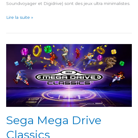
Soundvoyager et Digidrive) sont des jeux ultra minimalistes.
Bit.Trip
Lire la suite »
Saga
Sega Mega Drive
Classics