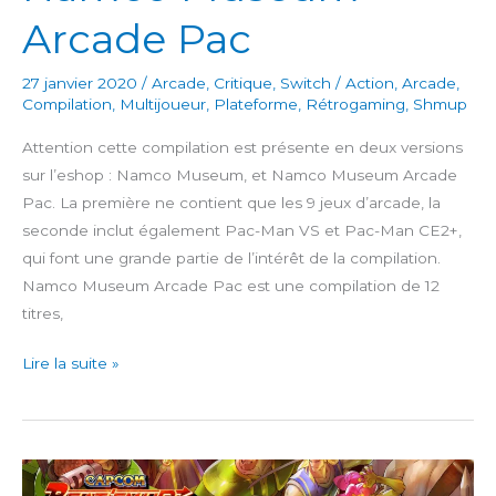
Arcade Pac
27 janvier 2020
/
Arcade
,
Critique
,
Switch
/
Action
,
Arcade
,
Compilation
,
Multijoueur
,
Plateforme
,
Rétrogaming
,
Shmup
Attention cette compilation est présente en deux versions
sur l’eshop : Namco Museum, et Namco Museum Arcade
Pac. La première ne contient que les 9 jeux d’arcade, la
seconde inclut également Pac-Man VS et Pac-Man CE2+,
qui font une grande partie de l’intérêt de la compilation.
Namco Museum Arcade Pac est une compilation de 12
titres,
Namco
Lire la suite »
Museum
Arcade
Pac