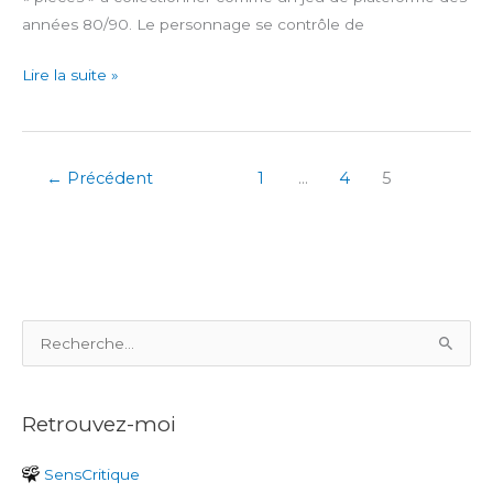
années 80/90. Le personnage se contrôle de
Mutant
Lire la suite »
Mudds
Collection
←
Précédent
1
…
4
5
R
e
c
Retrouvez-moi
h
e
SensCritique
r