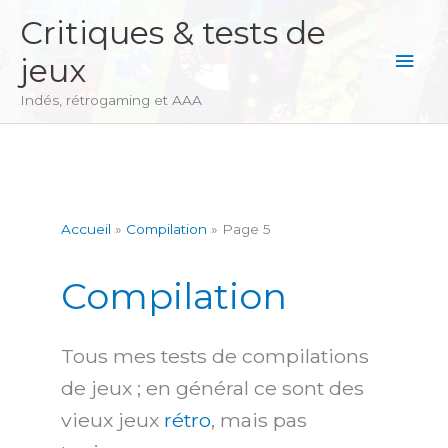
Aller
Critiques & tests de
au
Men
jeux
contenu
princ
Indés, rétrogaming et AAA
Accueil
Compilation
Page 5
Compilation
Tous mes tests de compilations
de jeux ; en général ce sont des
vieux jeux
rétro
, mais pas