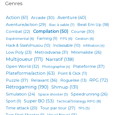
Genres
Action
(61)
Arcade
(30)
Aventure
(40)
Aventure/action
(29)
Beat Em Up
(18)
Bac à sable
(7)
Compilation
(50)
Combat
(22)
Course
(30)
Expérimental
(6)
Farming
(9)
FPS
(6)
Gestion
(6)
Hack & Slash/musou
(10)
Inclassable
(10)
Infiltration
(4)
Low Poly
(23)
Metroidvania
(31)
Minimaliste
(26)
Multijoueur
(171)
Narratif
(138)
Open World
(32)
Plateforme
(37)
Photographie
(4)
Plateforme/action
(63)
Point & Click
(11)
RPG
(72)
Puzzle
(37)
Relaxant
(36)
Roguelike
(13)
Rétrogaming
(190)
Shmup
(131)
Simulation
(24)
Speedrunning
(26)
Space shooter
(5)
Super BO
(53)
Sport
(9)
Tactical/Strategy RPG
(8)
Tour par tour
(27)
Time attack
(20)
TPS
(5)