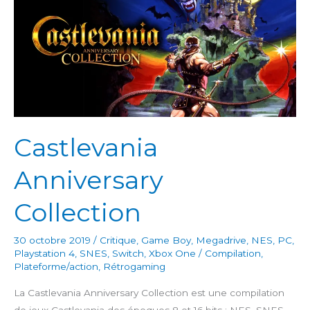
Castlevania
Anniversary
Collection
30 octobre 2019
/
Critique
,
Game Boy
,
Megadrive
,
NES
,
PC
,
Playstation 4
,
SNES
,
Switch
,
Xbox One
/
Compilation
,
Plateforme/action
,
Rétrogaming
La Castlevania Anniversary Collection est une compilation