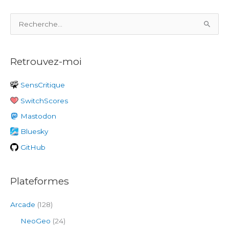
R
e
c
Retrouvez-moi
h
e
SensCritique
r
SwitchScores
c
h
Mastodon
e
Bluesky
r
GitHub
:
Plateformes
Arcade
(128)
NeoGeo
(24)