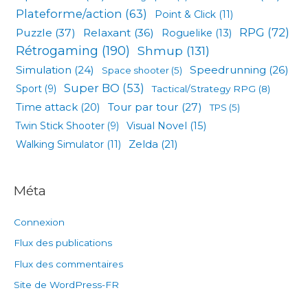
Plateforme/action
(63)
Point & Click
(11)
RPG
(72)
Puzzle
(37)
Relaxant
(36)
Roguelike
(13)
Rétrogaming
(190)
Shmup
(131)
Simulation
(24)
Speedrunning
(26)
Space shooter
(5)
Super BO
(53)
Sport
(9)
Tactical/Strategy RPG
(8)
Tour par tour
(27)
Time attack
(20)
TPS
(5)
Visual Novel
(15)
Twin Stick Shooter
(9)
Zelda
(21)
Walking Simulator
(11)
Méta
Connexion
Flux des publications
Flux des commentaires
Site de WordPress-FR