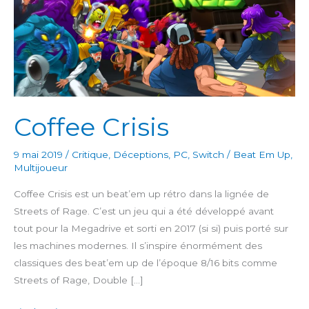
Coffee Crisis
9 mai 2019
/
Critique
,
Déceptions
,
PC
,
Switch
/
Beat Em Up
,
Multijoueur
Coffee Crisis est un beat’em up rétro dans la lignée de
Streets of Rage. C’est un jeu qui a été développé avant
tout pour la Megadrive et sorti en 2017 (si si) puis porté sur
les machines modernes. Il s’inspire énormément des
classiques des beat’em up de l’époque 8/16 bits comme
Streets of Rage, Double […]