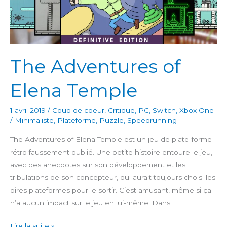
The Adventures of
Elena Temple
1 avril 2019
/
Coup de coeur
,
Critique
,
PC
,
Switch
,
Xbox One
/
Minimaliste
,
Plateforme
,
Puzzle
,
Speedrunning
The Adventures of Elena Temple est un jeu de plate-forme
rétro faussement oublié. Une petite histoire entoure le jeu,
avec des anecdotes sur son développement et les
tribulations de son concepteur, qui aurait toujours choisi les
pires plateformes pour le sortir. C’est amusant, même si ça
n’a aucun impact sur le jeu en lui-même. Dans
The
Lire la suite »