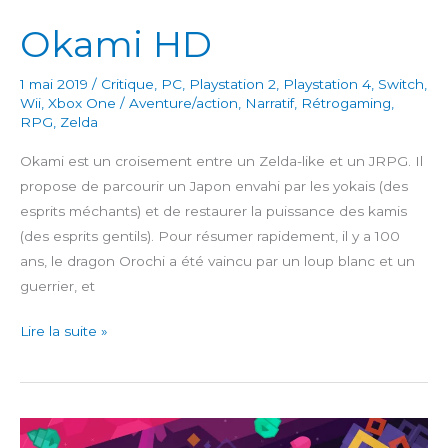
Okami HD
1 mai 2019
/
Critique
,
PC
,
Playstation 2
,
Playstation 4
,
Switch
,
Wii
,
Xbox One
/
Aventure/action
,
Narratif
,
Rétrogaming
,
RPG
,
Zelda
Okami est un croisement entre un Zelda-like et un JRPG. Il
propose de parcourir un Japon envahi par les yokais (des
esprits méchants) et de restaurer la puissance des kamis
(des esprits gentils). Pour résumer rapidement, il y a 100
ans, le dragon Orochi a été vaincu par un loup blanc et un
guerrier, et
Okami
Lire la suite »
HD