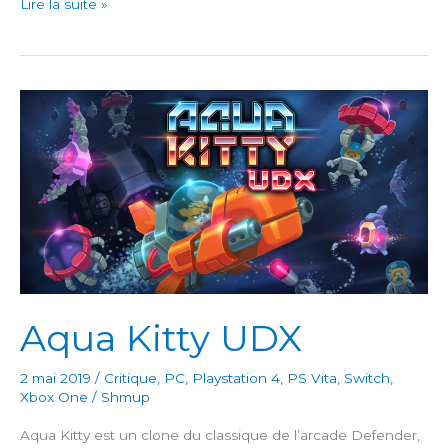
Coffee
Lire la suite »
Crisis
Aqua Kitty UDX
2 mai 2019
/
Critique
,
PC
,
Playstation 4
,
PS Vita
,
Switch
,
Xbox One
/
Shmup
Aqua Kitty est un clone du classique de l’arcade Defender,