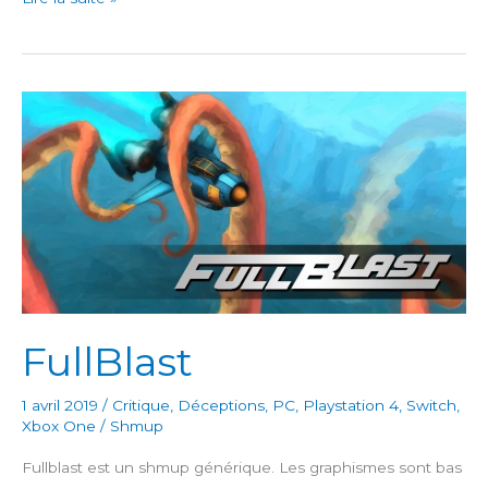
Adventures
of
Elena
Temple
FullBlast
1 avril 2019
/
Critique
,
Déceptions
,
PC
,
Playstation 4
,
Switch
,
Xbox One
/
Shmup
Fullblast est un shmup générique. Les graphismes sont bas