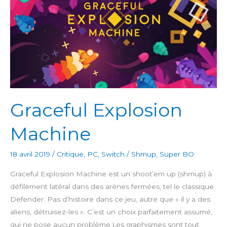
Graceful Explosion
Machine
18 avril 2019
/
Critique
,
PC
,
Switch
/
Shmup
,
Super BO
Graceful Explosion Machine est un shoot’em up (shmup) à
défilement latéral dans des arènes fermées, tel le classique
Defender. Pas d’histoire dans ce jeu, autre que « il y a des
aliens, détruisez-les ». C’est un choix parfaitement assumé,
qui ne pose aucun problème.Les graphismes sont tout