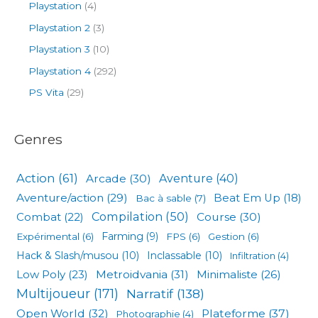
Playstation
(4)
Playstation 2
(3)
Playstation 3
(10)
Playstation 4
(292)
PS Vita
(29)
Genres
Action
(61)
Arcade
(30)
Aventure
(40)
Aventure/action
(29)
Beat Em Up
(18)
Bac à sable
(7)
Compilation
(50)
Combat
(22)
Course
(30)
Expérimental
(6)
Farming
(9)
FPS
(6)
Gestion
(6)
Hack & Slash/musou
(10)
Inclassable
(10)
Infiltration
(4)
Low Poly
(23)
Metroidvania
(31)
Minimaliste
(26)
Multijoueur
(171)
Narratif
(138)
Open World
(32)
Plateforme
(37)
Photographie
(4)