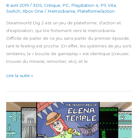
8 avril 2019
/
3DS
,
Critique
,
PC
,
Playstation 4
,
PS Vita
,
Switch
,
Xbox One
/
Metroidvania
,
Plateforme/action
Steamworld Dig 2 est un jeu de plateforme, d’action et
d’exploration, qui tire fortement vers le metroidvania.
Difficile de parler de ce jeu sans parler du premier épisode,
tant le feeling est proche. En effet, les systèmes de jeu sont
similaires, la « boucle de gameplay » est identique (creuser,
trouver du minerai, remonter, etc), et le
SteamWorld
Lire la suite »
Dig
2