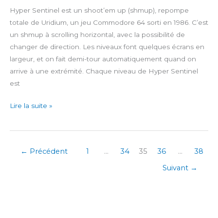
Hyper Sentinel est un shoot’em up (shmup), repompe
totale de Uridium, un jeu Commodore 64 sorti en 1986. C’est
un shmup à scrolling horizontal, avec la possibilité de
changer de direction. Les niveaux font quelques écrans en
largeur, et on fait demi-tour automatiquement quand on
arrive à une extrémité. Chaque niveau de Hyper Sentinel
est
Hyper
Lire la suite »
Sentinel
←
Précédent
1
…
34
35
36
…
38
Suivant
→