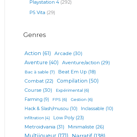
Playstation 4
(292)
PS Vita
(29)
Genres
Action
(61)
Arcade
(30)
Aventure
(40)
Aventure/action
(29)
Beat Em Up
(18)
Bac à sable
(7)
Compilation
(50)
Combat
(22)
Course
(30)
Expérimental
(6)
Farming
(9)
FPS
(6)
Gestion
(6)
Hack & Slash/musou
(10)
Inclassable
(10)
Low Poly
(23)
Infiltration
(4)
Metroidvania
(31)
Minimaliste
(26)
Multijoueur
(171)
Narratif
(138)