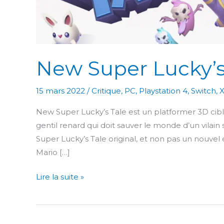
New Super Lucky’s
15 mars 2022
/
Critique
,
PC
,
Playstation 4
,
Switch
,
New Super Lucky’s Tale est un platformer 3D ciblé
gentil renard qui doit sauver le monde d’un vilain s
Super Lucky’s Tale original, et non pas un nouve
Mario […]
New
Lire la suite »
Super
Lucky’s
Tale