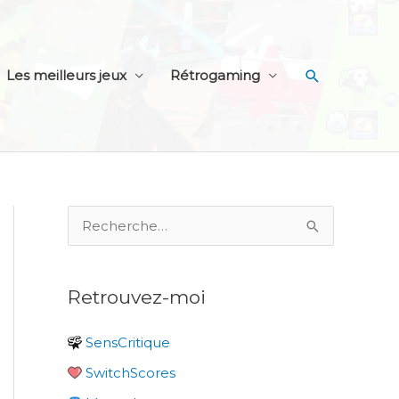
Recherche
Les meilleurs jeux
Rétrogaming
R
e
c
Retrouvez-moi
h
e
SensCritique
r
SwitchScores
c