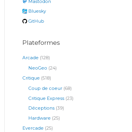
Mastodon
h
e
Bluesky
r
GitHub
:
Plateformes
Arcade
(128)
NeoGeo
(24)
Critique
(518)
Coup de coeur
(68)
Critique Express
(23)
Déceptions
(39)
Hardware
(25)
Evercade
(25)