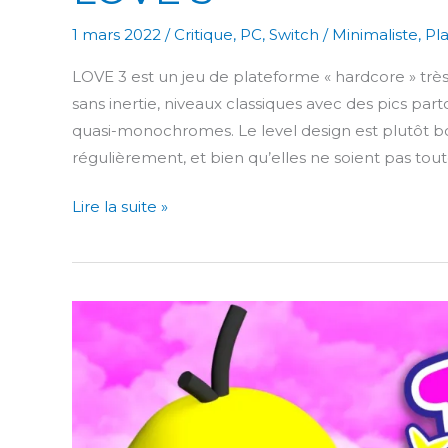
1 mars 2022
/
Critique
,
PC
,
Switch
/
Minimaliste
,
Pl
LOVE 3 est un jeu de plateforme « hardcore » très s
sans inertie, niveaux classiques avec des pics part
quasi-monochromes. Le level design est plutôt bo
régulièrement, et bien qu’elles ne soient pas tou
LOVE
Lire la suite »
3