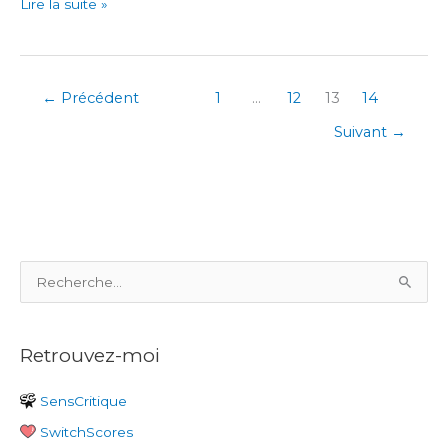
Sky
Lire la suite »
Force
Reloaded
←
Précédent
1
…
12
13
14
Suivant
→
R
e
c
Retrouvez-moi
h
e
SensCritique
r
SwitchScores
c