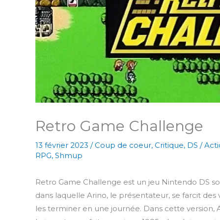
Retro Game Challenge
13 février 2023
/
Coup de coeur
,
Critique
,
DS
/
Act
RPG
,
Shmup
Retro Game Challenge est un jeu Nintendo DS sort
dans laquelle Arino, le présentateur, se farcit des
les terminer en une journée. Dans cette version,