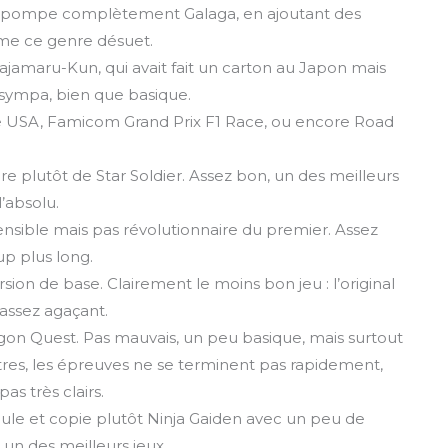
i repompe complètement Galaga, en ajoutant des
ime ce genre désuet.
ajamaru-Kun, qui avait fait un carton au Japon mais
 sympa, bien que basique.
ace USA, Famicom Grand Prix F1 Race, ou encore Road
pire plutôt de Star Soldier. Assez bon, un des meilleurs
’absolu.
nsible mais pas révolutionnaire du premier. Assez
up plus long.
ersion de base. Clairement le moins bon jeu : l’original
t assez agaçant.
gon Quest. Pas mauvais, un peu basique, mais surtout
tres, les épreuves ne se terminent pas rapidement,
as très clairs.
le et copie plutôt Ninja Gaiden avec un peu de
un des meilleurs jeux.