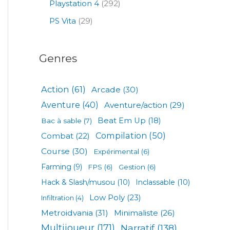
Playstation 4
(292)
PS Vita
(29)
Genres
Action
(61)
Arcade
(30)
Aventure
(40)
Aventure/action
(29)
Beat Em Up
(18)
Bac à sable
(7)
Compilation
(50)
Combat
(22)
Course
(30)
Expérimental
(6)
Farming
(9)
FPS
(6)
Gestion
(6)
Hack & Slash/musou
(10)
Inclassable
(10)
Low Poly
(23)
Infiltration
(4)
Metroidvania
(31)
Minimaliste
(26)
Multijoueur
(171)
Narratif
(138)