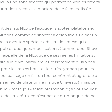
PG a une zone secrète qui permet de voir les crédits
er des niveaux ; la manière de le faire est listée
ent des hits NES de l’époque : shooter, plateforme,
lutions, comme ce shooter à écran fixe suivi par un
me la « version spéciale » du jeu de course qui est
e pub et quelques modifications. Comme pour Shovel
 rappelle de la NES, que de ses réelles limitations :
ire sur le vrai hardware, et ressemblent plus à des
 » pour les moins bons, et le « très sympa » pour les
seul package en fait un tout cohérent et agréable à
emier jeu de plateforme n’a que 8 niveaux), mais ce
un, le « méta-jeu » serait interminable ; si vous voulez
l de jeux rétro, ce n’est pas ce qui manque, de nos