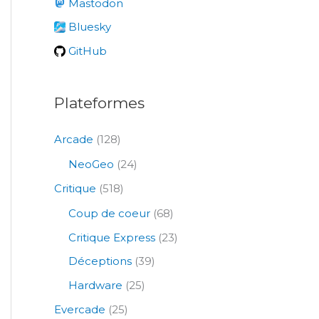
Mastodon
h
e
Bluesky
r
GitHub
:
Plateformes
Arcade
(128)
NeoGeo
(24)
Critique
(518)
Coup de coeur
(68)
Critique Express
(23)
Déceptions
(39)
Hardware
(25)
Evercade
(25)