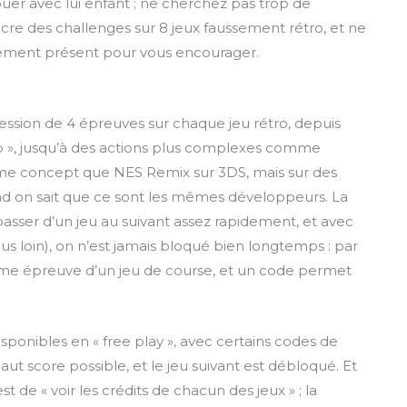
 jouer avec lui enfant ; ne cherchez pas trop de
incre des challenges sur 8 jeux faussement rétro, et ne
quement présent pour vous encourager.
ssion de 4 épreuves sur chaque jeu rétro, depuis
 », jusqu’à des actions plus complexes comme
même concept que NES Remix sur 3DS, mais sur des
uand on sait que ce sont les mêmes développeurs. La
sser d’un jeu au suivant assez rapidement, et avec
lus loin), on n’est jamais bloqué bien longtemps : par
me épreuve d’un jeu de course, et un code permet
isponibles en « free play », avec certains codes de
haut score possible, et le jeu suivant est débloqué. Et
est de « voir les crédits de chacun des jeux » ; la