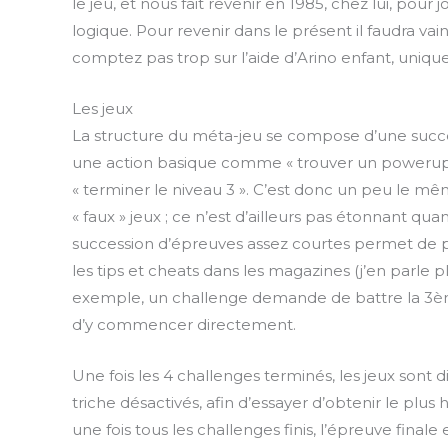
le jeu, et nous fait revenir en 1985, chez lui, pour
logique. Pour revenir dans le présent il faudra va
comptez pas trop sur l’aide d’Arino enfant, uni
Les jeux
La structure du méta-jeu se compose d’une succe
une action basique comme « trouver un powerup
« terminer le niveau 3 ». C’est donc un peu le 
« faux » jeux ; ce n’est d’ailleurs pas étonnant q
succession d’épreuves assez courtes permet de pa
les tips et cheats dans les magazines (j’en parle p
exemple, un challenge demande de battre la 3è
d’y commencer directement.
Une fois les 4 challenges terminés, les jeux sont d
triche désactivés, afin d’essayer d’obtenir le plus 
une fois tous les challenges finis, l’épreuve finale 