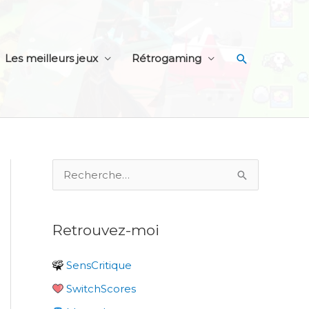
Recherche
Les meilleurs jeux
Rétrogaming
R
e
c
Retrouvez-moi
h
e
SensCritique
r
SwitchScores
c