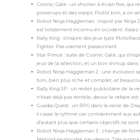
Cosmic Gate : un shooter à écran fixe, qu
powerups et des warps. Plutôt bon, si on a
Robot Ninja Haggleman : inspiré par Ninja J
est totalement inconnu en occident. Assez
Rally King : s’inspire des jeux type MotoR
Fighter. Pas vraiment passionnant.
Star Prince : suite de Cosmic Gate, qui s’ins
jeux de la sélection, et un bon shmup dans l
Robot Ninja Haggleman 2 : une évolution se
bon, bien plus riche et complet, et beauco
Rally King SP : un reskin publicitaire de la v
n’était déjà pas terrible, devoir le refaire es
Guadia Quest : un RPG dans la veine de Dra
il casse le rythme car contrairement aux au
d’autant plus que certains objectifs ne sont p
Robot Ninja Haggleman 3 : change de formu
Metroid saupoudré par-dessus. Très sympa, 